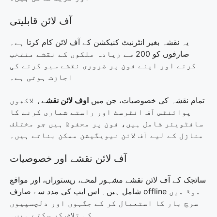
آف لائن قابلیتی
یہ نقشہ بغیر انٹرنیٹ کنیکشن کے آف لائن کام کرتا ہے۔
صارفوں کو 200 سے زیادہ ملکوں کے نقشے منتخب
کرنے اور اپنے فون پر ضروری نقشے سیو کرنے کی
اجازت ہوتی ہے۔
تمام نقشہ کی خصوصیات، جن میں
اوف لائن نقشے
، لاکھوں
پوائنٹس آف انٹرسٹ اور راستے شماری کرنے کا
سافٹویئر شامل ہیں، فون پر محفوظ ہیں جو مختلف
منازل کے لیے آف لائن نیویگیشن ممکن بناتے ہیں۔
آف لائن نقشے اور خصوصیات
سائجک کے آف لائن نقشے مشہور لمحے، ریستوراں، اور مواقع
شامل ہیں۔ اس ایپ کی مدد سے صارف offline موڈ میں
سرچ بار کا استعمال کر کے جگہوں اور دلچسپیوں
کی تلاش کر سکتے ہیں۔