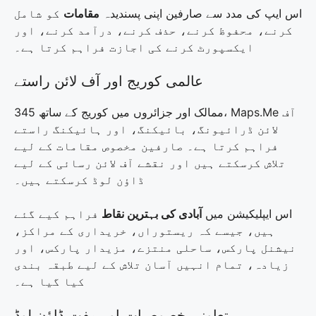
اس ایپ کی مدد سے صارفین اپنی پسندیدہ
مقامات
کو شامل
کرنے، محفوظ کرنے، حذف کرنے، درآمد کرنے، اور
ایکسپورٹ کرنے کی اجازت فراہم کرتا ہے۔
عالمی کوریج اور آف لائن راستے
345 ممالک اور جزائروں میں کوریج کے ساتھ، Maps.Me آف
لائن ڈرائیونگ، بائیکنگ، اور ہائیکنگ راستے
فراہم کرتا ہے۔ صارفین مخصوص مقامات کے لیے
تلاش کرسکتے ہیں اور نقشے آف لائن رسائی کے لیے
ڈاؤن لوڈ کرسکتے ہیں۔
اس ایپلیکیشن میں
آبادی کی بہترین نقاط
فراہم کیے گئے
ہیں، جیسے کہ ریستوراں، خریداری کے مراکز،
نیشنل پارکس، ساحلی منتزے، مزیدار پارکس، اور
زیادہ، تمام انہیں آسان تلاش کے لیے طبقہ بندی
کیا گیا ہے۔
تعاونی خصوصیات اور مفت ڈاؤن لوڈ