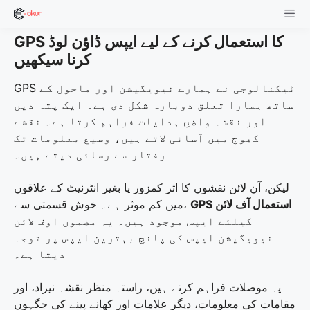
Skip
to
GPS کا استعمال کرنے کے لیے ایپس ڈاؤن لوڈ
content
Men
کرنا سیکھیں
GPS ٹیکنالوجی نے ہمارے نیویگیشن اور ماحول کے
ساتھ ہمارا تعلق دوبارہ شکل دی ہے۔ ایک پتہ دیں
اور نقشہ واضح ہدایات فراہم کرتا ہے۔ نقشے
کھوج میں آسانی لاتے ہیں، وسیع معلومات تک
رفتار سے رسائی دیتے ہیں۔
لیکن، آن لائن نقشوں کا اثر کمزور یا بغیر انٹرنیٹ کے علاقوں
GPS استعمال آف لائن
میں کم موثر ہے۔ خوش قسمتی سے،
کیلئے ایپس موجود ہیں۔ یہ مضمون اوف لائن
نیویگیشن ایپس کی پانچ بہترین ایپس پر توجہ
دیتا ہے۔
یہ موصلات فراہم کرتے ہیں، راستہ منظر نقشہ نیراد، اور
مقامات کی معلومات، دیگر علامات اور کھانے پینے کی جگہوں