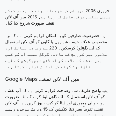
فروری 2005 میں اس کی شروعات ہونے کے بعد، گوگل
میپس مسلسل ترقی حاصل کر رہا ہے، 2015 میں
آف لائن
نقشہ سپورٹ
شروع کیا گیا۔
یہ خصوصیت صارفین کو یہ امکان فراہم کرتی ہے کہ وہ
مخصوص علاقے جیسے شہروں یا گاوں کو آف لائن استعمال
کے لیے ڈاؤنلوڈ کرسکیں۔ 220 سے زیادہ ممالک اور
علاقوں میں کوریج کے ساتھ، گوگل میپس آپ کو کسی
بھی نقشے کے علاقے کو آف لائن نیویگیشن کے لیے
ڈاؤنلوڈ کرنے کی امکان فراہم کرتا ہے۔
Google Maps میں آف لائن نقشے
ایپ واضح طریقے سے وضاحت فراہم کرتی ہے کہ آپ نقشے
کو آف لائن استعمال کے لئے ڈاؤن لوڈ کرنے کے لئے ضرورت
ہونے والی میموری اور ڈیٹا کو کیسے یوز کریں۔ یہ آف لائن
نقشے تقریباً بغیر ڈیٹا کنکشن کے
15 دن تک موجود رہتے
ہیں،
اس کے بعد انہیں اپ ڈیٹ کی ضرورت ہوتی ہے۔