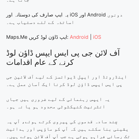
یہ ایپ صارف کی دوستانہ اور iOS اور Android دونوں
اساتذہ کے لئے دستیاب ہے۔
iOS
|
Android
Maps.Me ایپ ڈاؤن لوڈ کریں:
آف لائن جی پی ایس ایپس ڈاؤن لوڈ
کرنے کے عام اقدامات
اینڈروئڈ اور ایپل ڈیوائسز کے لیے آف لائین جی
پی ایس ایپس ڈاؤن لوڈ کرنا ایک آسان عمل ہے۔
یہ ایپس رہنمائی کے لیے ضروری ہیں جہاں
انٹرنیٹ کنیکٹوٹی محدود ہو یا نہ ہو۔
چند سادہ قدموں کی پیروی کرتے ہوئے، آپ یہ
یقینی بنا سکتے ہیں کہ آپ کو ماؤپس اور ہدائیت
تک رسائی فراہم ہوتی ہے جب آپ آف لائن ہوتے ہیں۔