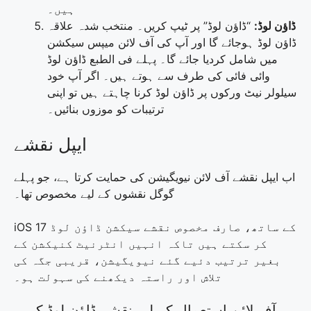
ہیں۔
ڈاؤن لوڈ:
“ڈاؤن لوڈ” پر ٹیپ کریں۔ منتخب شدہ علاقہ
ڈاؤن لوڈ ہوجائے گا اور آپ کی آف لائن میپس سیکشن
میں شامل کردیا جائے گا۔ پہلے فی الطبع ڈاؤن لوڈ
وائی فائی کی طرف سے ہوتے ہیں۔ اگر آپ خود
سیلولر نیٹ ورکوں پر ڈاؤن لوڈ کرنا چاہتے ہیں تو اپنی
ترتیبات کو موزوں بنائیں۔
ایپل نقشے
اب ایپل نقشے آف لائن نیویگیشن کی حمایت کرتا ہے، جو پہلے
گوگل نقشوں کے لیے مخصوص تھا۔
iOS 17 کے ساتھ، صارف مخصوص نقشے سیکشن ڈاؤن لوڈ
کر سکتے ہیں تاکہ انہیں انٹرنیٹ کنیکشن کے
بغیر ترتیب دئیے گئے نیویگیشن، قریبی جگہ کی
تلاش اور راستہ دیکھنے کی سہولت ہو۔
آف لائن استعمال کے لیے نقشے ڈاؤن لوڈ کریں