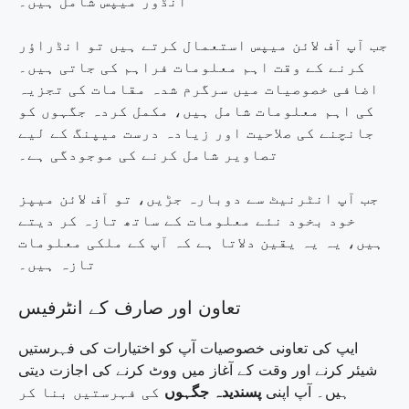
انڈور میپس شامل ہیں۔
جب آپ آف لائن میپس استعمال کرتے ہیں تو انڈراؤر
کرنے کے وقت اہم معلومات فراہم کی جاتی ہیں۔
اضافی خصوصیات میں سرگرم شدہ مقامات کی تجزیہ
کی اہم معلومات شامل ہیں، مکمل کردہ جگہوں کو
جانچنے کی صلاحیت اور زیادہ درست میپنگ کے لیے
تصاویر شامل کرنے کی موجودگی ہے۔
جب آپ انٹرنیٹ سے دوبارہ جڑیں، تو آف لائن میپز
خود بخود نئے معلومات کے ساتھ تازہ کر دیتے
ہیں، یہ یہ یقین دلاتا ہے کہ آپ کے ملکی معلومات
تازہ ہیں۔
تعاون اور صارف کے انٹرفیس
ایپ کی تعاونی خصوصیات آپ کو اختیارات کی فہرستیں
شیئر کرنے اور وقت کے آغاز میں ووٹ کرنے کی اجازت دیتی
ہیں۔ آپ اپنی
پسندیدہ جگہوں
کی فہرستیں بنا کر