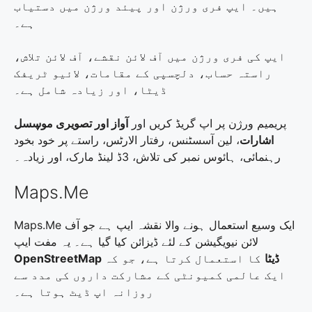
ہیں۔ ایپ فری ورژن اور پیئد ورژن میں دستیاب
ہے۔
ایپ کی فری ورژن میں آف لائن نقشے، آف لائن تلاش،
راستہ حساب، دلچسپی کے مقامات، لائیو ٹریفک
ڈیٹا، اور زیادہ شامل ہے۔
پریمیم ورژن پر اپ گریڈ کریں اور
آواز اور تصویری موڛسل
اشارات
، لین آسسٹنس، رفتار الارٹس، راستے پر خود بخود
رہنمائی، ہائوس نمبر کی تلاش، 3ڈ لینڈ مارک، اور زیادہ۔
Maps.Me
Maps.Me ایک وسیع استعمال ہونے والا نقشہ ایپ ہے جو آف
لائن نیویگیشن کے لئے ڈیزائن کیا گیا ہے۔ یہ مفت ایپ
OpenStreetMap ڈیٹا
کا استعمال کرتا ہے، جو کہ
ایک عالمی کمیونٹی کے مشارکت داروں کی مدد سے
روزانہ اپ ڈیٹ ہوتا ہے۔