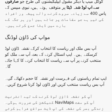
گوگل میپ یا دیگر مقبول ایپلیکیشنوں کی طرح جو
صارفوں
سے اپ لوڈ شدہ ڈیٹا
پر متوقف ہوتے ہیں، نیوی میپس کے
پاس 400 سے زیادہ سروے کرنے والے پیشہ ور افراد
کی ٹیم ہے جو مقامات پر جاتے ہیں اور ہر جگہ کے
بارے میں ڈیٹا جمع کرتے ہیں۔
مواپ کی ڈاؤن لوڈنگ
آپ بس ملک اور ریاست کا انتخاب کرکے نقشہ ڈاؤن لوڈ
کرسکتے ہیں۔ ایپ انسٹال کرنے کے بعد، آپ سے ملک کو
منتخب کرنے پر آپ سے ریاست کا انتخاب کرنے کا کہا جائے
گا۔
ایپ تمام ریاستوں کی فہرست اور نقشہ کا حجم دکھائے گی۔
آپ بس ریاست منتخب کریں اور ڈاؤن لوڈ کرنا شروع کریں۔
آپ کو نقشہ ڈاؤن لوڈ کرنے کے لیے انٹرنیٹ
کنیکشن کی ضرورت ہوگی۔ NaviMaps آپ کو مفت
زندگی بھر کی نقشہ کی اپ ڈیٹ مواقع فراہم کرتی