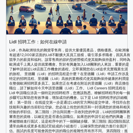
Lidl 招聘工作：如何在線申請
Lidl，作為歐洲領先的雜貨零售商，提供大量優質產品，價格優惠。在歐洲擁
有超過12,000家店面的Lidl不斷擴大其員工規模，吸引眾多求職者，因其具有
競爭力的薪資和福利。該零售商的節約型經營模式使其能夠保持盈利，同時為
歐洲成千上萬人提供就業機會。對於有興趣加入Lidl團隊的人來說，重要的是
了解申請就近Lidl店面工作機會的過程。立即展開您在Lidl追求充實職業生涯
的旅程。 里德爾（Lidl）的招聘流程是什麼？在里德爾（Lidl）申請工作涉及
特定的招聘流程。里德爾（Lidl）高效的業務模式使其能夠保持健康的利潤並
在整個歐洲招聘眾多員工。如果您正在考慮在附近的里德爾（Lidl）商店擔任
職位，請了解如何今天申請里德爾（Lidl）工作。 Lidl Careers 招聘流程在
Lidl 申請職位涉及一個特定的招聘程序，您應該熟悉。瞭解招聘程序的每一個
步驟可以幫助您有效準備，增加成功的機會。以下是 Lidl 招聘程序的詳細概
述： 第一阶段：在线提交第一步是通过Lidl的官方网站提交申请。寻找符合您
技能和兴趣的当前职位空缺。您必须上传您的简历和一封强调您的资格和相关
经验的求职信。 第二階段：評估與回應一旦收到您的申請，Lidl的招聘團隊將
審查您的資格，以確定您是否適合該職位。如果您的申請引起他們的興趣，您
將被聯絡進行面試，這是程序中的下一個關鍵步驟。 第三階段: 面試階段面試
通常由兩名或更多名面試官組成的小組進行，以確保對您的能力進行全面評
估。面試的長度可能會因您申請的職位的複雜性而有所不同。 第四階段：進