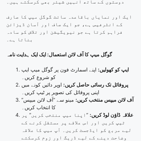
دوستوں کے ساتھ انہیں شیئر بھی کرسکتے ہیں۔
ایک اور نمایاں باقاعدہ سائٹ گوگل میپ کا صارف
کے انٹرفیس ہے، جو ایک صاف اور آسان ڈیزائن
فراہم کرتا ہے جو نیویگیشن اور تلاش کو سادہ
بناتا ہے۔
گوگل میپ کا آف لائن استعمال: ایک ایک ہدایت نامہ
ایپ کو کھولیں:
اپنے اسمارٹ فون پر گوگل میپ ایپ
کو شروع کریں۔
پروفائل تک رسائی حاصل کریں:
اوپر دائیں کونے میں
اپنی پروفائل کی تصویر پر ٹیپ کریں۔
آف لائن میپس منتخب کریں:
مینو سے “آف لائن میپس”
کا انتخاب کریں۔
علاقہ ڈاؤن لوڈ کریں:
“اپنا میپ منتخب کریں” پر
ٹیپ کریں اور اس علاقے پر مستقل کرنے کے
لیے مربع کو ایڈجسٹ کریں۔ آپ میپ کا علاقہ
وضاحت دینے کے لیے ڈریگ اور زوم کرسکتے