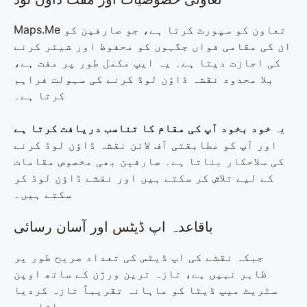
Maps.Me تعاون کو سپورٹ کرتا ہے، جو صارفین کو
ان کی مقامی فواں جگہوں کو محفوظ اور شیئر کرنے
کی اجازت دیتا ہے۔ یہ ایپ مکمل طور پر مفت ہے،
بلا محدود نقشہ ڈاؤن لوڈ کرنے کی سہولت فراہم
کرتا ہے۔
یہ
خود بخود آپ کی مقام کا تناسب دریافت کرتا ہے
اور آپ کو مطابقتی آف لائن نقشہ ڈاؤن لوڈ کرنے
کی سلاحکار بناتا ہے۔ صارفین بھی مخصوص مقامات
کے لیے تلاش کر سکتے ہیں اور نقشے ڈاؤن لوڈ کر
سکتے ہیں۔
باقاعدہ اپ ڈیٹس اور آسان رسائی
جبکہ نقشے کی اپ ڈیٹس کی تعداد صریح طور پر
ظاہر نہیں ہے، تازہ ترین ورژن کے ساتھ اوپن
سٹریٹ میپ ڈیٹا کو ماہانہ تقریباً تازہ کردیا
جاتا ہے۔