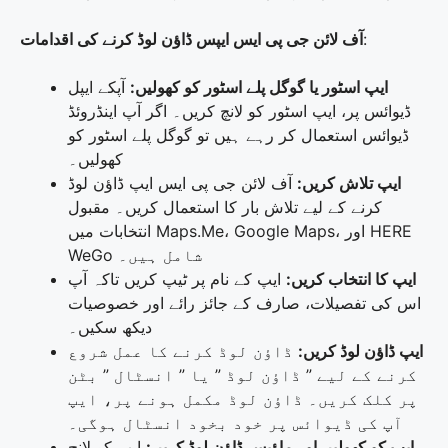
:
آف لائن جی پی ایس ایپس ڈاؤن لوڈ کرنے کی اقدامات
ایپ اسٹور یا گوگل پلے اسٹور کو کھولیں:
آپکے ایپل
ڈیوائس پر، ایپ اسٹور کو لانچ کریں۔ اگر آپ اینڈروئڈ
ڈیوائس استعمال کر رہے ہیں تو گوگل پلے اسٹور کو
کھولیں۔
ایپ تلاش کریں:
آف لائن جی پی ایس ایپ ڈاؤن لوڈ
کرنے کے لیے تلاش بار کا استعمال کریں۔ مقبول
انتخابات میں Maps.Me، Google Maps، اور HERE
WeGo شامل ہیں۔
ایپ کا انتخاب کریں:
ایپ کے نام پر ٹیپ کریں تاکہ آپ
اس کی تفصیلات، صارف کے جائز رائے اور خصوصیات
دیکھ سکیں۔
ایپ ڈاؤن لوڈ کریں:
ڈاؤن لوڈ کرنے کا عمل شروع
کرنے کے لیے ” ڈاؤن لوڈ ” یا ” انسٹال ” بٹن
پر کلک کریں۔ ڈاؤن لوڈ مکمل ہونے پر، ایپ
آپ کی ڈیوائس پر خود بخود انسٹال ہوگی۔
ایپ کو کھولیں اور ماؤپس ڈاؤن لوڈ کریں:
ایپ کو لانچ