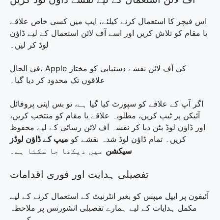
اس فیچر کا استعمال کرنے کیلئے، ایپ میں کسی خاص علاقے
یا مقام کو تلاش کریں اور اسے آف لائن استعمال کے لیے ڈاؤن
لوڈ کر لیں۔
فی الحال، Apple کی آف لائن نقشے دستیابی کو مختار
علاقوں تک محدود کر دیا گیا۔
اگر آپ کے علاقے کو سپورٹ کیا گیا ہے، تو بس اپنی پروفائل
آئیکن پر ٹیپ کریں، مطلوبہ علاقے یا مقام کو منتخب کریں،
اور ڈاؤن لوڈ بٹن دبا کر نقشہ آف لائن رسائی کے لیے محفوظ
کریں۔ تمام ڈاؤن لوڈ شدہ نقشے کو
میپ کے ڈاؤن لوڈز
سیکشن
میں دیکھا جا سکتا ہے۔
تفصیلی ہدایت اور فوری اقدامات
آئیفون پر ایپل میپس کو بغیر انٹرنیٹ کے استعمال کرنے کے لیے
مکمل ہدایات کے لیے ہمارے تفصیلی انشورنس پر ملاحظہ
کریں۔