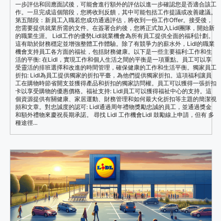
一步評估和回應面試後，可能會進行額外的評估以進一步確認您是否適合該工
作。一旦完成這個階段，您將收到反饋，其中可能包括工作提議或改善建議。
第五階段：新員工入職若您成功通過評估，將收到一份工作Offer。接受後，
您需要提供就業所需的文件。在簽署合約後，您將正式加入Lidl團隊，開始新
的職業生涯。 Lidl工作的優勢Lidl就業機會為所有員工提供全面的福利計劃。
這有助於財務穩定並增強整體工作體驗。除了有競爭力的薪水外，Lidl的職業
機會支持員工各方面的福祉，包括財務健康。以下是一些主要福利:工作和生
活的平衡: 在Lidl，實現工作和個人生活之間的平衡是一項重點。員工可以享
受靈活的排班選擇和改進的時間管理，確保健康的工作和生活平衡。獨家員工
折扣: Lidl為員工提供獨家的折扣平臺，為他們提供獨家折扣。這項福利讓員
工在購物時節省開支並獲得產品和折扣的獨家訪問權。員工可以獲得一張折扣
卡以享受購物的優惠價格。福祉支持: Lidl員工可以獲得福祉中心的支持。這
個資源提供有關健康、家居運動、財務管理和如何最大化折扣等主題的簡潔視
頻和文章。對忠誠度的認可: Lidl通過周年禮物獎勵忠誠的員工，並通過獎金
和額外禮物來慶祝長期承諾。 尋找 Lidl 工作機會Lidl 鼓勵線上申請，但有 多
種途徑...