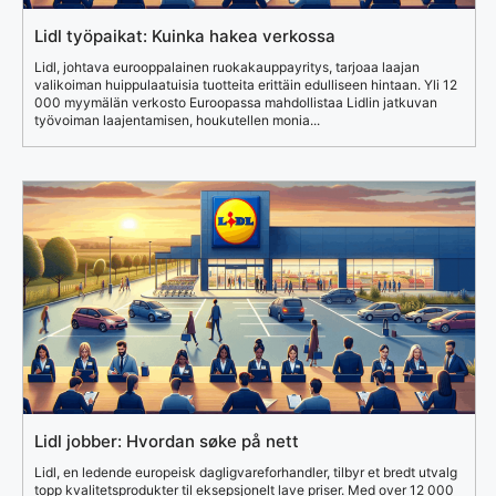
Lidl työpaikat: Kuinka hakea verkossa
Lidl, johtava eurooppalainen ruokakauppayritys, tarjoaa laajan
valikoiman huippulaatuisia tuotteita erittäin edulliseen hintaan. Yli 12
000 myymälän verkosto Euroopassa mahdollistaa Lidlin jatkuvan
työvoiman laajentamisen, houkutellen monia...
Lidl jobber: Hvordan søke på nett
Lidl, en ledende europeisk dagligvareforhandler, tilbyr et bredt utvalg
topp kvalitetsprodukter til eksepsjonelt lave priser. Med over 12 000