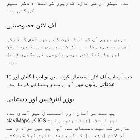
ہے، لیکن ان کی تازہ کاریوں کی تعداد ذکر نہیں
کی گئی ہے۔
آف لائن خصوصیتیں
نیوی میپس آپ کو انٹرنیٹ کے بغیر تلاش کرنے کی
اجازت بھی دیتا ہے۔ آف لائن میپس میں گیس سٹیشن
اور پارکنگ لاٹس جیسی دلچسپی کی جگہیں شامل
ہیں۔
جب آپ ایپ آف لائن استعمال کرتے ہیں تو ایپ انگلش اور 10
علاقائی زبانوں میں
آواز سے رہنمائی کرتا ہے
۔
یوزر انٹرفیس اور دستیابی
ایپ بہت ہی آسان اور استعمال میں آسان ہے۔
NaviMaps کو iOS اور اینڈرائیڈ دونوں پلیٹ
فارمز کے لیے دستیاب ہے۔ آپ ایپ میں براہ راست
آف لائن استعمال کے لیے نقشے ڈاؤن لوڈ کرسکتے