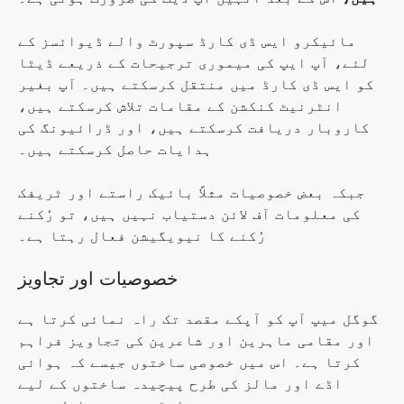
مائیکرو ایس ڈی کارڈ سپورٹ والے ڈیوائسز کے
لئے، آپ ایپ کی میموری ترجیحات کے ذریعے ڈیٹا
کو ایس ڈی کارڈ میں منتقل کرسکتے ہیں۔ آپ بغیر
انٹرنیٹ کنکشن کے مقامات تلاش کرسکتے ہیں،
کاروبار دریافت کرسکتے ہیں، اور ڈرائیونگ کی
ہدایات حاصل کرسکتے ہیں۔
جبکہ بعض خصوصیات مثلاً بائیک راستے اور ٹریفک
کی معلومات آف لائن دستیاب نہیں ہیں، تو رُکنے
رُکنے کا نیویگیشن فعال رہتا ہے۔
خصوصیات اور تجاویز
گوگل میپ آپ کو آپکے مقصد تک راہ نمائی کرتا ہے
اور مقامی ماہرین اور شاعرین کی تجاویز فراہم
کرتا ہے۔ اس میں خصوصی ساختوں جیسے کہ ہوائی
اڈے اور مالز کی طرح پیچیدہ ساختوں کے لیے