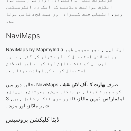
ایگزٹ پوائنٹ دیکھنے کا امکان، انٹرسیکشن
ویو، انٹیلی جنٹ کیمرا، اور بہت کچھ شامل ہوتا
ہے۔
NaviMaps
NaviMaps by MapmyIndia ایک ایپ ہے جو خصوصی طور
پر آف لائن استعمال کے لیے تیار کی گئی ہے۔ یہ
ایپ آپ کو نقشے ڈاؤن لوڈ کرنے اور آف لائن
استعمال کرنے کی اجازت دیتا ہے۔
حالیہ دور میں، NaviMaps صرف
بھارت کے آف لائن نقشے
کو سپورٹ کرتا ہے، بنگلہ دیش، بھوٹان، نیپال،
اور سری لنکا، شامل ہیں، 3D لینڈمارکس، ٹیرین ماڈلز،
شہر ماڈلز، اور مزید۔
ڈیٹا کلیکشن پروسیس