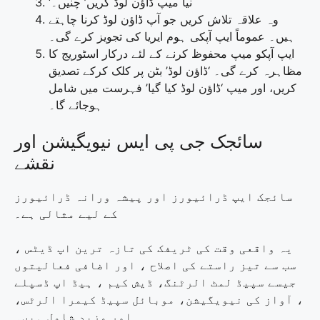
‘نیا میپ ڈاؤن لوڈ کریں’ چنیں۔
وہ علاقہ تلاش کریں جو آپ ڈاؤن لوڈ کرنا چاہتے
ہیں۔ عموماً ایپ آپکی ہوم ایریا کی تجویز کرے گی۔
ایپ آپکو میپ محفوظ کرنے کے لئے درکار اسٹوریج کا
مظاہرہ کرے گی۔ ‘ڈاؤن لوڈ’ بٹن پر کلک کرکے تصدیق
کریں، اور میپ ‘ڈاؤن لوڈ کیا گیا’ فہرست میں شامل
ہوجائے گا۔
سائجک جی پی ایس نیویگیشن اور
نقشے
سائجک ایپ ڈرائیورز اور پیشہ ورانہ ڈرائیورز
کے لیے مثالی ہے۔
یہ واقعی وقت کی ٹریفک کی تازہ ترین اپ ڈیٹس ،
سب سے تیز راستے کی اصلاح ، اور اضافی فعالیتوں
جیسے سپیڈ لمٹ الرٹنگ، ڈیش کیم ، ہیڈ اپ ڈسپلے
، آواز کی نیویگیشن، موبائل سپیڈ کیمرا الرٹس،
اور مزید شامل ہیں۔