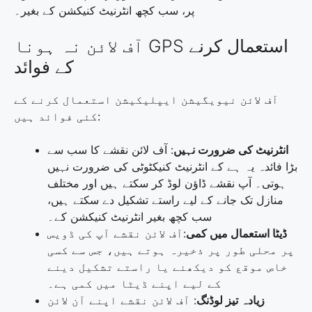
پر، سب کچھ انٹرنیٹ کنیکشن کے بغیر۔
آف لائن نہ ہونا GPS استعمال کرنے
کے فوائد
آف لائن نیویگیشن ایپلیکیشن استعمال کرنے کے
کئی فوائد ہیں:
انٹرنیٹ کی ضرورت نہیں
: آف لائن نقشے کا سب سے
بڑا فائدہ یہ ہے کے انٹرنیٹ کنیکٹوٹی کی ضرورت نہیں
ہوتی۔ آپ نقشے ڈاؤن لوڈ کر سکتے ہیں اور مختلف
منازل تک جانے کے لیے راستے تشکیل دے سکتے ہیں،
سب کچھ بغیر انٹرنیٹ کنیکشن کے۔
ڈیٹا استعمال میں کمی
:آف لائن نقشے آپ کی ڈویس
پر محلی طور پر ذخیرہ ہوتے ہیں، جس سے کسی
خاص موقع کو دیکھنے یا راستے تشکیل دینے
کے لیے اپنے ڈیٹا میں کمی ہے۔
زیادہ تیز لوڈنگ
: آف لائن نقشے اپنے آن لائن