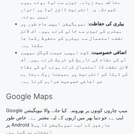
مخالف بہت زیادہ تیزی سے لوڈ ہوتے ہیں،
کیونکہ وہ انٹرنیٹ ڈاؤن لوڈ پر اتوار
نہیں ہوتے۔
بیٹری کی حفاظت
: نیویگیشن ایپس عام طور پر
بیٹری کی تیزی سے خالی کرتے ہیں۔ آف لائن
نقشے استعمال سے بیٹری کو محفوظ رکھا جا
سکتا ہے۔
اضافی خصوصیت
: کچھ ایپس، جیسے گوگل میپس،
آپ کی مقام کی تاریخ کو ٹریک کرتے ہیں۔ آف
لائن نقشے کا استعمال کرتے ہوئے آپ کی مقام
کی ڈیٹا کو انٹرنیٹ پر بھیجنا روک دیتا ہے
جو اضافی خصوصیت فراہم کرتا ہے۔
Google Maps
Google میپ چاروں کونوں پر بھروسہ کیا جانے والا نیویگیشن
ایپ ہے جو دنیا بھر میں اربوں کے لیے معتبر ہے۔ خاص طور
پر Android صارفین کے لیے نیویگیشن کا پہلا
انتخاب بن گیا ہے۔