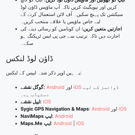
کریں اور نیویگیٹ کریں تاکہ آپ ماؤپس ڈاؤن لوڈ
سیکشن تک پہنچ سکیں۔ آف لائن استعمال کرنے کے
لیے خاص ماؤپس یا علاقے منتخب کریں۔
اجازتیں متعین کریں:
ان کونامیں کو رسائی دینے کی
اجازت دیں تاکہ ترتیب سے جی پی ایس ٹریکنگ ہو
سکے۔
ڈاؤن لوڈ لنکس
یہ ہیں اوپر ذکر شدہ ایپس کے لنکس:
ڈوائسز کے لیے
iOS
اور
Android
گوگل نقشے:
دستیاب ہے۔
iOS
ایپل نقشے:
iOS
اور
Android
:
Sygic GPS Navigation & Maps
Android
:
NaviMaps ایپ
iOS
|
Android
:
Maps.Me ایپ