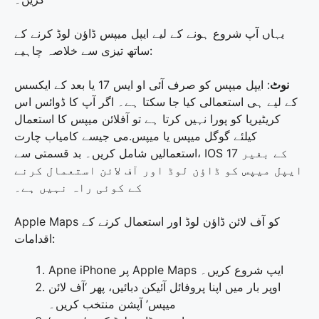
یہاں آپ شروع ہونے کے لیے ایپل میپس ڈاؤن لوڈ کرنے کے
ساتھ تیزی سے خلاصہ چاہیے:
نوٹ
: ایپل میپس کو صرف آئی او ایس 17 یا بعد کے ایکسس
کے لیے ہی استعمالی کیا جا سکتا ہے۔ اگر آپ کا ڈوائس اس
کریٹیریا کو پورا نہیں کرتا ہے تو آفلائن میپس کا استعمال
کیلئے گوگل میپس یا میپس.می جیسے کامیاب چارت
استعمالیں شامل کریں۔ بد قسمتی سے، IOS 17 کے بغیر
ایپل میپس کو ڈاؤن لوڈ اور آف لائن استعمال کرنے
کے کوئی راہ نہیں ہے۔
Apple Maps کو آف لائن ڈاؤن لوڈ اور استعمال کرنے کے
اقدامات:
Apne iPhone پر Apple Maps ایپ شروع کریں۔
اوپر بار میں اپنا پروفائل آئیکن دبائیں، پھر ‘آف لائن
میپس’ آپشن منتخب کریں۔