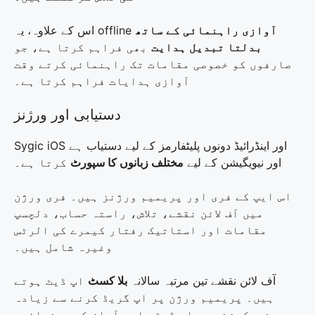
آوازی راہنمائی کے ساتھ
اس کے علاوہ، یہ offline
بدلتا تبدیل ہدایت
بھی فراہم کرتا ہے، جو
صارفوں کو خصوصی مقامات تک راہنمائی کرتے وقت
آوازی ہدایات فراہم کرتا ہے۔
دستیابی اور ورژنز
Sygic iOS اور اینڈرائیڈ دونوں پلیٹفارمز کے لیے دستیاب ہے
کرتا ہے۔
اور نیویگیشن کے لیے
مختلف زبانوں کا سپورٹ
اس ایپ کے فری اور پریمیم ورژنز ہیں۔ فری ورژن
میں آف لائن نقشے، تلاش، راستہ حساب، دلچسپ
مقامات اور استاتیک رفتار کیمرے کی الرٹس
وغیرہ شامل ہیں۔
آف لائن نقشے تین مرتبہ سالانہ
بلا کسٹ
اپ ڈیٹ ہوتے
ہیں۔ پریمیم ورژن پر اپ گریڈ کرنے سے زیادہ
فریکونٹ میپ اپ ڈیٹس اور آواز کی رہنمائی،