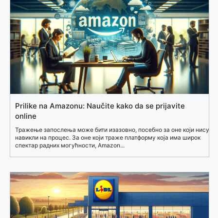
Prilike na Amazonu: Naučite kako da se prijavite
online
Тражење запослења може бити изазовно, посебно за оне који нису
навикли на процес. За оне који траже платформу која има широк
спектар радних могућности, Amazon...