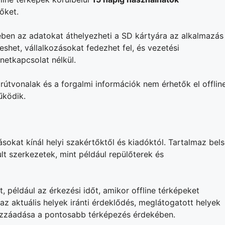
l őket.
en az adatokat áthelyezheti a SD kártyára az alkalmazás
reshet, vállalkozásokat fedezhet fel, és vezetési
netkapcsolat nélkül.
rútvonalak és a forgalmi információk nem érhetők el offline
űködik.
ásokat kínál helyi szakértőktől és kiadóktól. Tartalmaz bel
lt szerkezetek, mint például repülőterek és
, például az érkezési időt, amikor offline térképeket
az aktuális helyek iránti érdeklődés, meglátogatott helyek
ozzáadása a pontosabb térképezés érdekében.