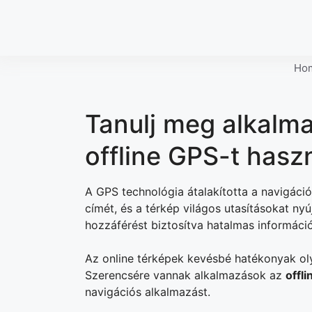
Skip
to
content
Ho
Tanulj meg alkalma
offline GPS-t hasz
A GPS technológia átalakította a navigáci
címét, és a térkép világos utasításokat nyú
hozzáférést biztosítva hatalmas informáci
Az online térképek kevésbé hatékonyak oly
Szerencsére vannak alkalmazások az
offl
navigációs alkalmazást.