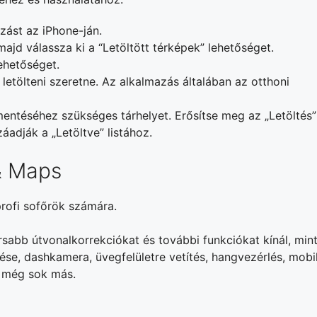
zást az iPhone-ján.
majd válassza ki a “Letöltött térképek” lehetőséget.
lehetőséget.
 letölteni szeretne. Az alkalmazás általában az otthoni
mentéséhez szükséges tárhelyet. Erősítse meg az „Letöltés”
áadják a „Letöltve” listához.
& Maps
profi sofőrök számára.
orsabb útvonalkorrekciókat és további funkciókat kínál, min
se, dashkamera, üvegfelületre vetítés, hangvezérlés, mobi
 még sok más.