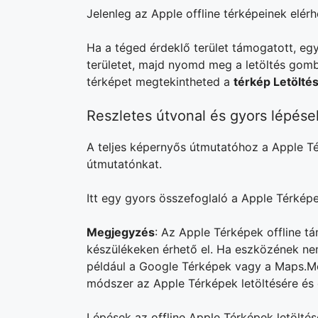
Jelenleg az Apple offline térképeinek elér
Ha a téged érdeklő terület támogatott, egys
területet, majd nyomd meg a letöltés gombo
térképet megtekintheted a
térkép Letölté
Reszletes útvonal és gyors lépése
A teljes képernyős útmutatóhoz a Apple Tér
útmutatónkat.
Itt egy gyors összefoglaló a Apple Térké
Megjegyzés
: Az Apple Térképek offline t
készülékeken érhető el. Ha eszközének nem 
például a Google Térképek vagy a Maps.Me 
módszer az Apple Térképek letöltésére és o
Lépések az offline Apple Térképek letölté