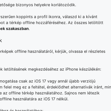
hetősége bizonyos helyekre korlátozódik.
zerűen koppints a profil ikonra, válaszd ki a kívánt
t a térkép offline hozzáféréséhez. Az összes letöltött
sek szakaszban
.
k
képek offline használatáról, kérjük, olvassa el részletes
pek letöltésének megkezdéséhez az iPhone készülékén:
ámogatása csak az iOS 17 vagy annál újabb verziójú
felel meg ez a feltétel, érdeklődhet alternatívák iránt, min
az offline térkép használatához. Sajnos nem létezik
ffline használatára az iOS 17 nélkül.
séhez és használatához: