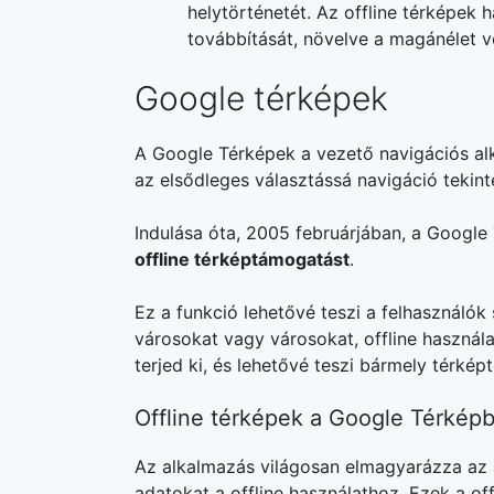
helytörténetét. Az offline térképek
továbbítását, növelve a magánélet v
Google térképek
A Google Térképek a vezető navigációs alk
az elsődleges választássá navigáció tekin
Indulása óta, 2005 februárjában, a Google
offline térképtámogatást
.
Ez a funkció lehetővé teszi a felhasználók 
városokat vagy városokat, offline használ
terjed ki, és lehetővé teszi bármely térképte
Offline térképek a Google Térkép
Az alkalmazás világosan elmagyarázza az 
adatokat a offline használathoz. Ezek a of