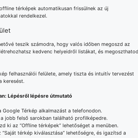
offline térképek automatikusan frissülnek az új
datokkal rendelkezel.
ület
hetővé teszik számodra, hogy valós időben megoszd az
t létrehozhatsz kedvenc helyeidről listákat, és megoszthato
 felhasználói felülete, amely tiszta és intuitív tervezést
a keresést.
an: Lépésről lépésre útmutató
 a Google Térkép alkalmazást a telefonodon.
a jobb felső sarokban található profilképedre.
zd ki az “Offline térképek” lehetőséget a menüben.
“Saját térkép kiválasztása” lehetőségre, és igazítsd a