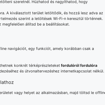
letölteni szeretnél. Húzhatod és nagyíthatod, hogy
a. A kiválasztott terület letöltődik, és hozzá lesz adva az
rtelmezés szerint a letöltések Wi-Fi-n keresztül történnek.
 megfelelően állítsd be a beállításokat.
ine navigációt, egy funkciót, amely korábban csak a
lthetnek konkrét térképrészleteket
fordulóról fordulóra
edezéséhez és útvonaltervezéshez internetkapcsolat nélkül.
lathoz
ületet vagy helyet az alkalmazásban, majd töltsd le offlin