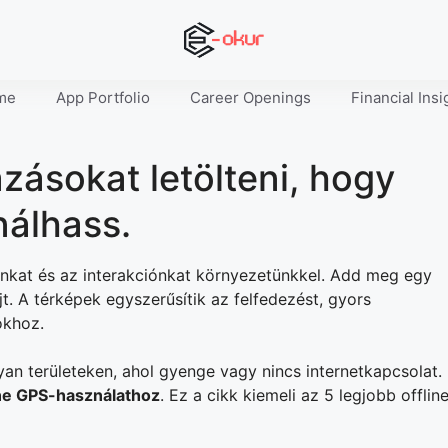
me
App Portfolio
Career Openings
Financial Insi
zásokat letölteni, hogy
nálhass.
ónkat és az interakciónkat környezetünkkel. Add meg egy
jt. A térképek egyszerűsítik az felfedezést, gyors
ókhoz.
an területeken, ahol gyenge vagy nincs internetkapcsolat.
ine GPS-használathoz
. Ez a cikk kiemeli az 5 legjobb offlin