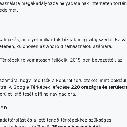
 használata megakadályozza helyadatainak interneten törté
édelmét.
almazás, amelyet milliárdok bíznak meg világszerte. Ez vá
tetében, különösen az Android felhasználók számára.
 Térképek folyamatosan fejlődik, 2015-ben bevezették az
számára, hogy letöltsék a konkrét területeket, mint például
atra. A Google Térképek lefedése
220 országra és területr
rület letöltését offline navigációra.
ben
adattárolást és a letöltendő térképekhez szükséges
fline térképek körülbelül
15 napig használhatók