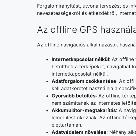
Forgalomirányítást, útvonaltervezést és in
nevezetességekről és étkezdékről, internetk
Az offline GPS használ
Az offline navigációs alkalmazások haszn
Internetkapcsolat nélkül
: Az offlin
Letöltheti a térképeket, navigálhat 
internetkapcsolat nélkül.
Adatforgalom csökkentése
: Az off
kell adatkeretét használnia a specif
Gyorsabb betöltés
: Az offline térk
nem számítanak az internetes letölté
Akkumulátor-megtakarítás
: A navi
lemerülést okoznak. Az offline térk
élettartamán.
Adatvédelem növelése
: Néhány alk