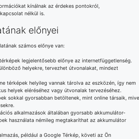
formációkat kínálnak az érdekes pontokról,
apcsolat nélkül is.
atának előnyei
álatának számos előnye van:
e térképek legjelentősebb előnye az internetfüggetlenség.
különböző helyekre, tervezhet útvonalakat, mindezt
line térképek helyileg vannak tárolva az eszközén, így nem
ikus helyek eléréséhez vagy útvonalak tervezéséhez.
épek sokkal gyorsabban betöltenek, mint online társaik, mive
sekre.
gációs alkalmazások általában gyorsabb akkumulátor-
épek használata némileg megtakaríthat az akkumulátor
almazás, például a Google Térkép, követi az Ön