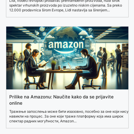
Lidl, vodeći evropski prodavac prehrambenih proizvoda, nudi širok
spektar vrhunskih proizvoda po izuzetno niskim cijenama. Sa preko
12.000 prodavnica širom Evrope, Lidl nastavlja sa širenjem...
Prilike na Amazonu: Naučite kako da se prijavite
online
Тражење запослења може бити изазовно, посебно за оне који нису
навикли на процес. За оне који траже платформу која има широк
спектар радних могућности, Amazon...