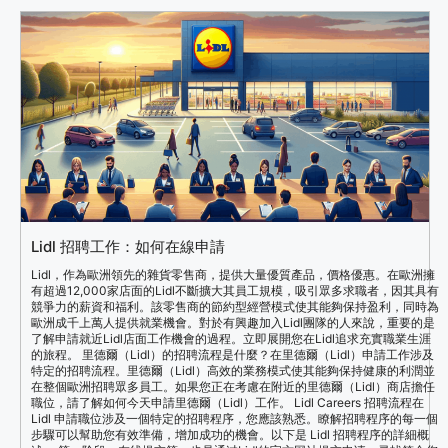
Lidl 招聘工作：如何在線申請
Lidl，作為歐洲領先的雜貨零售商，提供大量優質產品，價格優惠。在歐洲擁
有超過12,000家店面的Lidl不斷擴大其員工規模，吸引眾多求職者，因其具有
競爭力的薪資和福利。該零售商的節約型經營模式使其能夠保持盈利，同時為
歐洲成千上萬人提供就業機會。對於有興趣加入Lidl團隊的人來說，重要的是
了解申請就近Lidl店面工作機會的過程。立即展開您在Lidl追求充實職業生涯
的旅程。 里德爾（Lidl）的招聘流程是什麼？在里德爾（Lidl）申請工作涉及
特定的招聘流程。里德爾（Lidl）高效的業務模式使其能夠保持健康的利潤並
在整個歐洲招聘眾多員工。如果您正在考慮在附近的里德爾（Lidl）商店擔任
職位，請了解如何今天申請里德爾（Lidl）工作。 Lidl Careers 招聘流程在
Lidl 申請職位涉及一個特定的招聘程序，您應該熟悉。瞭解招聘程序的每一個
步驟可以幫助您有效準備，增加成功的機會。以下是 Lidl 招聘程序的詳細概