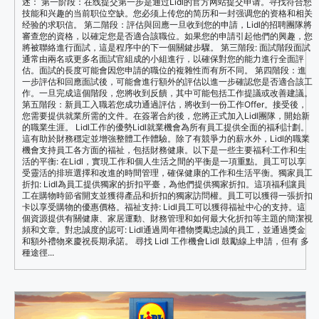
述： 第一阶段：在线提交第一步是通过Lidl的官方网站提交申请。寻找符合您
技能和兴趣的当前职位空缺。您必须上传您的简历和一封强调您的资格和相关
经验的求职信。 第二階段：評估與回應一旦收到您的申請，Lidl的招聘團隊將
審查您的資格，以確定您是否適合該職位。如果您的申請引起他們的興趣，您
將被聯絡進行面試，這是程序中的下一個關鍵步驟。 第三階段: 面試階段面試
通常由兩名或更多名面試官組成的小組進行，以確保對您的能力進行全面評
估。面試的長度可能會因您申請的職位的複雜性而有所不同。 第四階段：進
一步評估和回應面試後，可能會進行額外的評估以進一步確認您是否適合該工
作。一旦完成這個階段，您將收到反饋，其中可能包括工作提議或改善建議。
第五階段：新員工入職若您成功通過評估，將收到一份工作Offer。接受後，
您需要提供就業所需的文件。在簽署合約後，您將正式加入Lidl團隊，開始新
的職業生涯。 Lidl工作的優勢Lidl就業機會為所有員工提供全面的福利計劃。
這有助於財務穩定並增強整體工作體驗。除了有競爭力的薪水外，Lidl的職業
機會支持員工各方面的福祉，包括財務健康。以下是一些主要福利:工作和生
活的平衡: 在Lidl，實現工作和個人生活之間的平衡是一項重點。員工可以享
受靈活的排班選擇和改進的時間管理，確保健康的工作和生活平衡。獨家員工
折扣: Lidl為員工提供獨家的折扣平臺，為他們提供獨家折扣。這項福利讓員
工在購物時節省開支並獲得產品和折扣的獨家訪問權。員工可以獲得一張折扣
卡以享受購物的優惠價格。福祉支持: Lidl員工可以獲得福祉中心的支持。這
個資源提供有關健康、家居運動、財務管理和如何最大化折扣等主題的簡潔視
頻和文章。對忠誠度的認可: Lidl通過周年禮物獎勵忠誠的員工，並通過獎金
和額外禮物來慶祝長期承諾。 尋找 Lidl 工作機會Lidl 鼓勵線上申請，但有 多
種途徑...