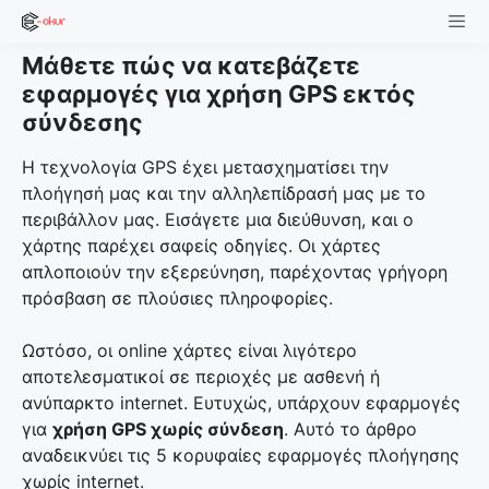
Skip
to
Μάθετε πώς να κατεβάζετε
content
Men
εφαρμογές για χρήση GPS εκτός
σύνδεσης
Η τεχνολογία GPS έχει μετασχηματίσει την
πλοήγησή μας και την αλληλεπίδρασή μας με το
περιβάλλον μας. Εισάγετε μια διεύθυνση, και ο
χάρτης παρέχει σαφείς οδηγίες. Οι χάρτες
απλοποιούν την εξερεύνηση, παρέχοντας γρήγορη
πρόσβαση σε πλούσιες πληροφορίες.
Ωστόσο, οι online χάρτες είναι λιγότερο
αποτελεσματικοί σε περιοχές με ασθενή ή
ανύπαρκτο internet. Ευτυχώς, υπάρχουν εφαρμογές
για
χρήση GPS χωρίς σύνδεση
. Αυτό το άρθρο
αναδεικνύει τις 5 κορυφαίες εφαρμογές πλοήγησης
χωρίς internet.