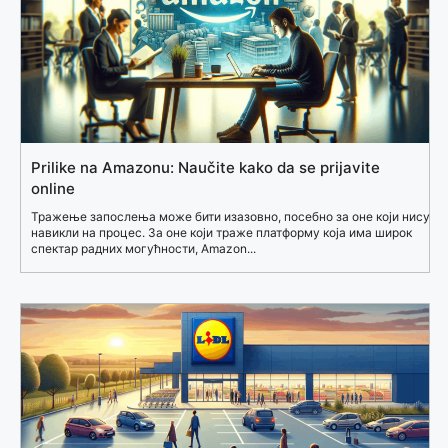
Prilike na Amazonu: Naučite kako da se prijavite
online
Тражење запослења може бити изазовно, посебно за оне који нису
навикли на процес. За оне који траже платформу која има широк
спектар радних могућности, Amazon...