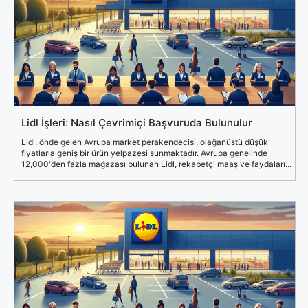
Lidl İşleri: Nasıl Çevrimiçi Başvuruda Bulunulur
Lidl, önde gelen Avrupa market perakendecisi, olağanüstü düşük
fiyatlarla geniş bir ürün yelpazesi sunmaktadır. Avrupa genelinde
12,000'den fazla mağazası bulunan Lidl, rekabetçi maaş ve faydaları...