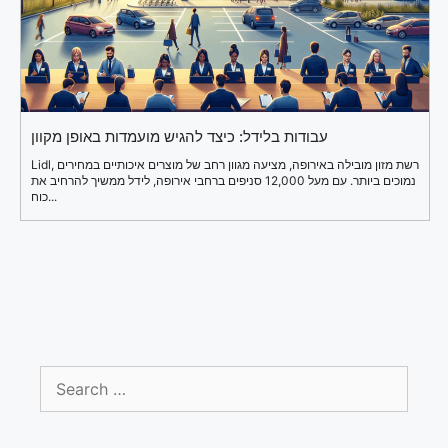
עבודות בלידל: כיצד להגיש מועמדות באופן מקוון
Lidl, רשת מזון מובילה באירופה, מציעה מגוון רחב של מוצרים איכותיים במחירים
נמוכים ביותר. עם מעל 12,000 סניפים ברחבי אירופה, לידל ממשיך להרחיב את
כוח...
Search
for: