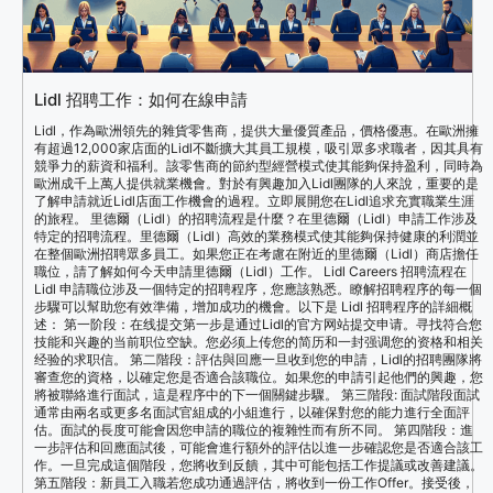
Lidl 招聘工作：如何在線申請
Lidl，作為歐洲領先的雜貨零售商，提供大量優質產品，價格優惠。在歐洲擁
有超過12,000家店面的Lidl不斷擴大其員工規模，吸引眾多求職者，因其具有
競爭力的薪資和福利。該零售商的節約型經營模式使其能夠保持盈利，同時為
歐洲成千上萬人提供就業機會。對於有興趣加入Lidl團隊的人來說，重要的是
了解申請就近Lidl店面工作機會的過程。立即展開您在Lidl追求充實職業生涯
的旅程。 里德爾（Lidl）的招聘流程是什麼？在里德爾（Lidl）申請工作涉及
特定的招聘流程。里德爾（Lidl）高效的業務模式使其能夠保持健康的利潤並
在整個歐洲招聘眾多員工。如果您正在考慮在附近的里德爾（Lidl）商店擔任
職位，請了解如何今天申請里德爾（Lidl）工作。 Lidl Careers 招聘流程在
Lidl 申請職位涉及一個特定的招聘程序，您應該熟悉。瞭解招聘程序的每一個
步驟可以幫助您有效準備，增加成功的機會。以下是 Lidl 招聘程序的詳細概
述： 第一阶段：在线提交第一步是通过Lidl的官方网站提交申请。寻找符合您
技能和兴趣的当前职位空缺。您必须上传您的简历和一封强调您的资格和相关
经验的求职信。 第二階段：評估與回應一旦收到您的申請，Lidl的招聘團隊將
審查您的資格，以確定您是否適合該職位。如果您的申請引起他們的興趣，您
將被聯絡進行面試，這是程序中的下一個關鍵步驟。 第三階段: 面試階段面試
通常由兩名或更多名面試官組成的小組進行，以確保對您的能力進行全面評
估。面試的長度可能會因您申請的職位的複雜性而有所不同。 第四階段：進
一步評估和回應面試後，可能會進行額外的評估以進一步確認您是否適合該工
作。一旦完成這個階段，您將收到反饋，其中可能包括工作提議或改善建議。
第五階段：新員工入職若您成功通過評估，將收到一份工作Offer。接受後，