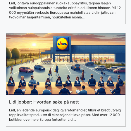
Lidl, johtava eurooppalainen ruokakauppayritys, tarjoaa laajan
valikoiman huippulaatuisia tuotteita erittäin edulliseen hintaan. Yli 12
000 myymälän verkosto Euroopassa mahdollistaa Lidlin jatkuvan
työvoiman laajentamisen, houkutellen monia...
Lidl jobber: Hvordan søke på nett
Lidl, en ledende europeisk dagligvareforhandler, tilbyr et bredt utvalg
topp kvalitetsprodukter til eksepsjonelt lave priser. Med over 12 000
butikker over hele Europa fortsetter Lidl...