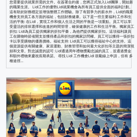
您需要提供就業所需的文件。在簽署合約後，您將正式加入Lidl團隊，開始新
的職業生涯。 Lidl工作的優勢Lidl就業機會為所有員工提供全面的福利計劃。
這有助於財務穩定並增強整體工作體驗。除了有競爭力的薪水外，Lidl的職業
機會支持員工各方面的福祉，包括財務健康。以下是一些主要福利:工作和生
活的平衡: 在Lidl，實現工作和個人生活之間的平衡是一項重點。員工可以享
受靈活的排班選擇和改進的時間管理，確保健康的工作和生活平衡。獨家員工
折扣: Lidl為員工提供獨家的折扣平臺，為他們提供獨家折扣。這項福利讓員
工在購物時節省開支並獲得產品和折扣的獨家訪問權。員工可以獲得一張折扣
卡以享受購物的優惠價格。福祉支持: Lidl員工可以獲得福祉中心的支持。這
個資源提供有關健康、家居運動、財務管理和如何最大化折扣等主題的簡潔視
頻和文章。對忠誠度的認可: Lidl通過周年禮物獎勵忠誠的員工，並通過獎金
和額外禮物來慶祝長期承諾。 尋找 Lidl 工作機會Lidl 鼓勵線上申請，但有 多
種途徑...