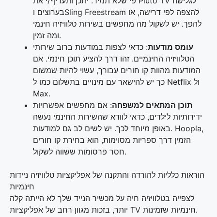
פי שלא תמיד. יתכן ותעדיף/י את Pluto TV לגלישה
בערוצים וSling Freestream להצפה לפי דרישה, או
להפך. יש לשקול מה מחפשים בשירות טלוויזיה חינמי
ומה זמין.
עומס מודעות
: כדאי לצפות במודעות ברוב שירותי
הטלוויזיה החינמיים. זהו דרך להציע תוכן חינמי. אם
המודעות מהוות קו חורים עבורך, עשוי להיות שמשום
כך יש להישאר עם מינויים בתשלום כמו ל Netflix ול
Max.
תוכן המתאים למשפחה
: אם מחפשים אפשרויות
ידידותיות לילדים, כדאי לוודא שהשירות החינמי נעשה
באופן מיוחד לכך. יש לשים לב גם למודעות. Hoopla,
הזמין דרך ספריות מסוימות, הוא בחירת קו חורים
חסר פרסומות ששווה לשקול.
הוראות כלליות להורדה והתקנה של אפליקציות טלוויזיה ניידות
חינמיות
לצפייה בטלוויזיה חיה על מכשיר הנייד שלך לא הייתה קלה
יותר, בזכות מגוון רחב של אפליקציות TV חינמיות שזמינות.