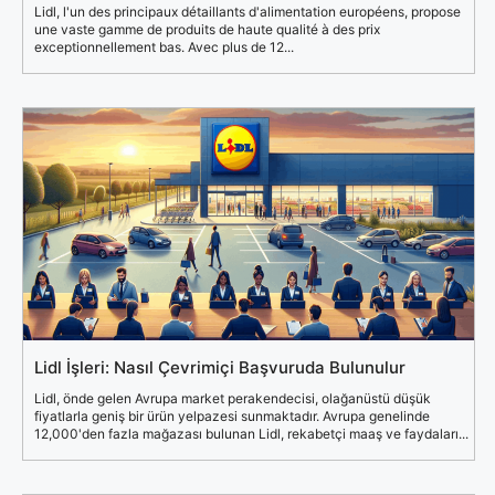
Lidl, l'un des principaux détaillants d'alimentation européens, propose
une vaste gamme de produits de haute qualité à des prix
exceptionnellement bas. Avec plus de 12...
Lidl İşleri: Nasıl Çevrimiçi Başvuruda Bulunulur
Lidl, önde gelen Avrupa market perakendecisi, olağanüstü düşük
fiyatlarla geniş bir ürün yelpazesi sunmaktadır. Avrupa genelinde
12,000'den fazla mağazası bulunan Lidl, rekabetçi maaş ve faydaları...