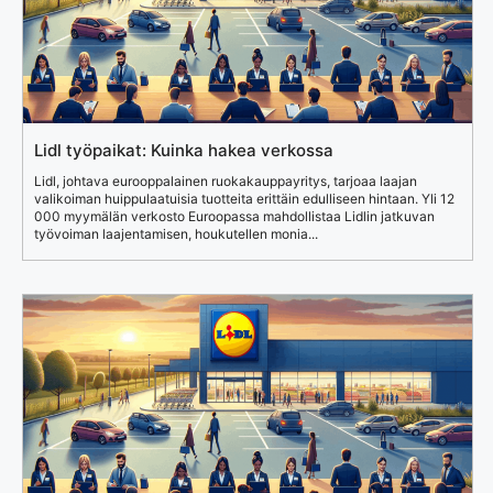
Lidl työpaikat: Kuinka hakea verkossa
Lidl, johtava eurooppalainen ruokakauppayritys, tarjoaa laajan
valikoiman huippulaatuisia tuotteita erittäin edulliseen hintaan. Yli 12
000 myymälän verkosto Euroopassa mahdollistaa Lidlin jatkuvan
työvoiman laajentamisen, houkutellen monia...