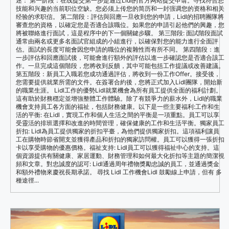
述： 第一阶段：在线提交第一步是通过Lidl的官方网站提交申请。寻找符合您
技能和兴趣的当前职位空缺。您必须上传您的简历和一封强调您的资格和相关
经验的求职信。 第二階段：評估與回應一旦收到您的申請，Lidl的招聘團隊將
審查您的資格，以確定您是否適合該職位。如果您的申請引起他們的興趣，您
將被聯絡進行面試，這是程序中的下一個關鍵步驟。 第三階段: 面試階段面試
通常由兩名或更多名面試官組成的小組進行，以確保對您的能力進行全面評
估。面試的長度可能會因您申請的職位的複雜性而有所不同。 第四階段：進
一步評估和回應面試後，可能會進行額外的評估以進一步確認您是否適合該工
作。一旦完成這個階段，您將收到反饋，其中可能包括工作提議或改善建議。
第五階段：新員工入職若您成功通過評估，將收到一份工作Offer。接受後，
您需要提供就業所需的文件。在簽署合約後，您將正式加入Lidl團隊，開始新
的職業生涯。 Lidl工作的優勢Lidl就業機會為所有員工提供全面的福利計劃。
這有助於財務穩定並增強整體工作體驗。除了有競爭力的薪水外，Lidl的職業
機會支持員工各方面的福祉，包括財務健康。以下是一些主要福利:工作和生
活的平衡: 在Lidl，實現工作和個人生活之間的平衡是一項重點。員工可以享
受靈活的排班選擇和改進的時間管理，確保健康的工作和生活平衡。獨家員工
折扣: Lidl為員工提供獨家的折扣平臺，為他們提供獨家折扣。這項福利讓員
工在購物時節省開支並獲得產品和折扣的獨家訪問權。員工可以獲得一張折扣
卡以享受購物的優惠價格。福祉支持: Lidl員工可以獲得福祉中心的支持。這
個資源提供有關健康、家居運動、財務管理和如何最大化折扣等主題的簡潔視
頻和文章。對忠誠度的認可: Lidl通過周年禮物獎勵忠誠的員工，並通過獎金
和額外禮物來慶祝長期承諾。 尋找 Lidl 工作機會Lidl 鼓勵線上申請，但有 多
種途徑...