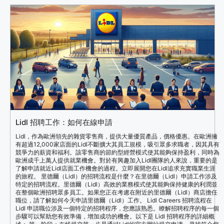
Lidl 招聘工作：如何在線申請
Lidl，作為歐洲領先的雜貨零售商，提供大量優質產品，價格優惠。在歐洲擁
有超過12,000家店面的Lidl不斷擴大其員工規模，吸引眾多求職者，因其具有
競爭力的薪資和福利。該零售商的節約型經營模式使其能夠保持盈利，同時為
歐洲成千上萬人提供就業機會。對於有興趣加入Lidl團隊的人來說，重要的是
了解申請就近Lidl店面工作機會的過程。立即展開您在Lidl追求充實職業生涯
的旅程。 里德爾（Lidl）的招聘流程是什麼？在里德爾（Lidl）申請工作涉及
特定的招聘流程。里德爾（Lidl）高效的業務模式使其能夠保持健康的利潤並
在整個歐洲招聘眾多員工。如果您正在考慮在附近的里德爾（Lidl）商店擔任
職位，請了解如何今天申請里德爾（Lidl）工作。 Lidl Careers 招聘流程在
Lidl 申請職位涉及一個特定的招聘程序，您應該熟悉。瞭解招聘程序的每一個
步驟可以幫助您有效準備，增加成功的機會。以下是 Lidl 招聘程序的詳細概