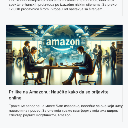
spektar vrhunskih proizvoda po izuzetno niskim cijenama. Sa preko
12.000 prodavnica širom Evrope, Lidl nastavlja sa širenjem...
Prilike na Amazonu: Naučite kako da se prijavite
online
Тражење запослења може бити изазовно, посебно за оне који нису
навикли на процес. За оне који траже платформу која има широк
спектар радних могућности, Amazon...