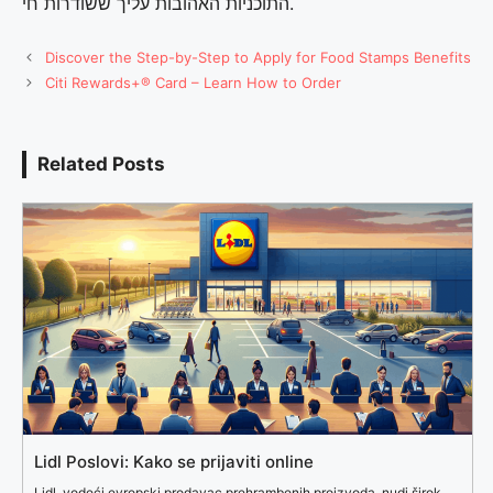
התוכניות האהובות עליך ששודרות חי.
Discover the Step-by-Step to Apply for Food Stamps Benefits
Citi Rewards+® Card – Learn How to Order
Related Posts
Lidl Poslovi: Kako se prijaviti online
Lidl, vodeći evropski prodavac prehrambenih proizvoda, nudi širok