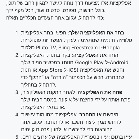
אפליקציות אלו מציעות דרך נוחה לגישה למגוון רחב של תוכן,
כולל חדשות, ספורט, סרטים ועוד, הכל מקף ידך.
כדי להתחיל, עקוב אחר הצעדים הכלליים האלה:
בחר את האפליקציה שלך
: חפש ובחר אפליקציית
טלוויזיה חינמית שמתאימה לעדך. אפשרויות פופולריות
כוללות Pluto TV, Sling Freestream ו-Hoopla.
הורד את האפליקציה
: בקר בחנות האפליקציות
במכשיר הנייד שלך (חנות Google Play ל-Android
או חנות App Store ל-iOS) וחפש את האפליקציה
שנבחרה. הקש על הכפתור “הורדה” או “התקן” כדי
להתחיל בתהליך.
פתח את האפליקציה
: לאחר התקנת האפליקציה,
פתח אותה על ידי לחיצה על איקונה במסך הבית שלך
או בתאי האפליקציות.
הירשם או התחבר
: אפליקציות מסוימות עשויות
לדרוש ממך ליצור חשבון או להתחבר. עקוב אחר
ההוראות כדי להירשם או להזין פרטים קיימים.
עיין בתוכן
: עיין בספריית האפליקציה של ערוצים חיים,