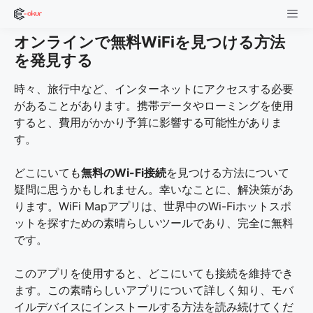
Skip
to
オンラインで無料WiFiを見つける方法
content
Men
を発見する
時々、旅行中など、インターネットにアクセスする必要
があることがあります。携帯データやローミングを使用
すると、費用がかかり予算に影響する可能性がありま
す。
どこにいても
無料のWi-Fi接続
を見つける方法について
疑問に思うかもしれません。幸いなことに、解決策があ
ります。WiFi Mapアプリは、世界中のWi-Fiホットスポ
ットを探すための素晴らしいツールであり、完全に無料
です。
このアプリを使用すると、どこにいても接続を維持でき
ます。この素晴らしいアプリについて詳しく知り、モバ
イルデバイスにインストールする方法を読み続けてくだ