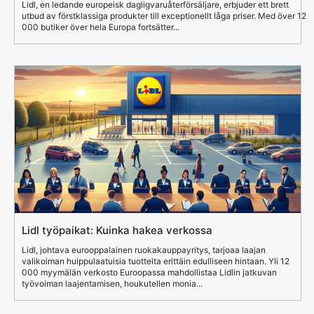
Lidl, en ledande europeisk dagligvaruåterförsäljare, erbjuder ett brett
utbud av förstklassiga produkter till exceptionellt låga priser. Med över 12
000 butiker över hela Europa fortsätter...
Lidl työpaikat: Kuinka hakea verkossa
Lidl, johtava eurooppalainen ruokakauppayritys, tarjoaa laajan
valikoiman huippulaatuisia tuotteita erittäin edulliseen hintaan. Yli 12
000 myymälän verkosto Euroopassa mahdollistaa Lidlin jatkuvan
työvoiman laajentamisen, houkutellen monia...