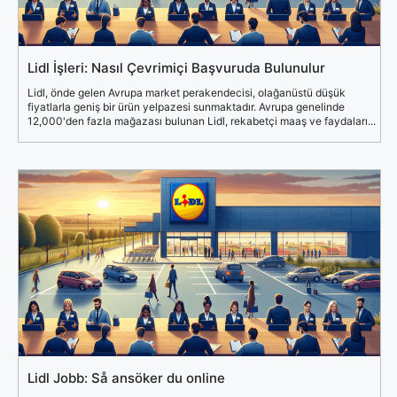
Lidl İşleri: Nasıl Çevrimiçi Başvuruda Bulunulur
Lidl, önde gelen Avrupa market perakendecisi, olağanüstü düşük
fiyatlarla geniş bir ürün yelpazesi sunmaktadır. Avrupa genelinde
12,000'den fazla mağazası bulunan Lidl, rekabetçi maaş ve faydaları...
Lidl Jobb: Så ansöker du online