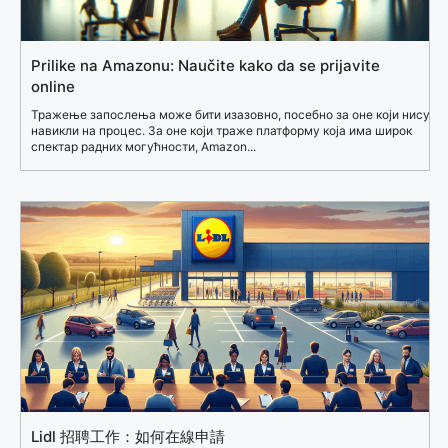
Prilike na Amazonu: Naučite kako da se prijavite
online
Тражење запослења може бити изазовно, посебно за оне који нису
навикли на процес. За оне који траже платформу која има широк
спектар радних могућности, Amazon...
Lidl 招聘工作：如何在線申請