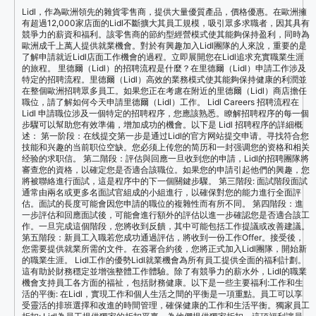
Lidl，作為歐洲領先的雜貨零售商，提供大量優質產品，價格優惠。在歐洲擁
有超過12,000家店面的Lidl不斷擴大其員工規模，吸引眾多求職者，因其具有
競爭力的薪資和福利。該零售商的節約型經營模式使其能夠保持盈利，同時為
歐洲成千上萬人提供就業機會。對於有興趣加入Lidl團隊的人來說，重要的是
了解申請就近Lidl店面工作機會的過程。立即展開您在Lidl追求充實職業生涯
的旅程。 里德爾（Lidl）的招聘流程是什麼？在里德爾（Lidl）申請工作涉及
特定的招聘流程。里德爾（Lidl）高效的業務模式使其能夠保持健康的利潤並
在整個歐洲招聘眾多員工。如果您正在考慮在附近的里德爾（Lidl）商店擔任
職位，請了解如何今天申請里德爾（Lidl）工作。 Lidl Careers 招聘流程在
Lidl 申請職位涉及一個特定的招聘程序，您應該熟悉。瞭解招聘程序的每一個
步驟可以幫助您有效準備，增加成功的機會。以下是 Lidl 招聘程序的詳細概
述： 第一阶段：在线提交第一步是通过Lidl的官方网站提交申请。寻找符合您
技能和兴趣的当前职位空缺。您必须上传您的简历和一封强调您的资格和相关
经验的求职信。 第二階段：評估與回應一旦收到您的申請，Lidl的招聘團隊將
審查您的資格，以確定您是否適合該職位。如果您的申請引起他們的興趣，您
將被聯絡進行面試，這是程序中的下一個關鍵步驟。 第三階段: 面試階段面試
通常由兩名或更多名面試官組成的小組進行，以確保對您的能力進行全面評
估。面試的長度可能會因您申請的職位的複雜性而有所不同。 第四階段：進
一步評估和回應面試後，可能會進行額外的評估以進一步確認您是否適合該工
作。一旦完成這個階段，您將收到反饋，其中可能包括工作提議或改善建議。
第五階段：新員工入職若您成功通過評估，將收到一份工作Offer。接受後，
您需要提供就業所需的文件。在簽署合約後，您將正式加入Lidl團隊，開始新
的職業生涯。 Lidl工作的優勢Lidl就業機會為所有員工提供全面的福利計劃。
這有助於財務穩定並增強整體工作體驗。除了有競爭力的薪水外，Lidl的職業
機會支持員工各方面的福祉，包括財務健康。以下是一些主要福利:工作和生
活的平衡: 在Lidl，實現工作和個人生活之間的平衡是一項重點。員工可以享
受靈活的排班選擇和改進的時間管理，確保健康的工作和生活平衡。獨家員工