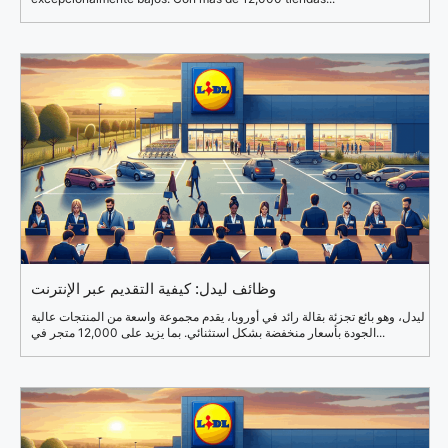
وظائف ليدل: كيفية التقديم عبر الإنترنت
ليدل، وهو بائع تجزئة بقالة رائد في أوروبا، يقدم مجموعة واسعة من المنتجات عالية
الجودة بأسعار منخفضة بشكل استثنائي. بما يزيد على 12,000 متجر في...