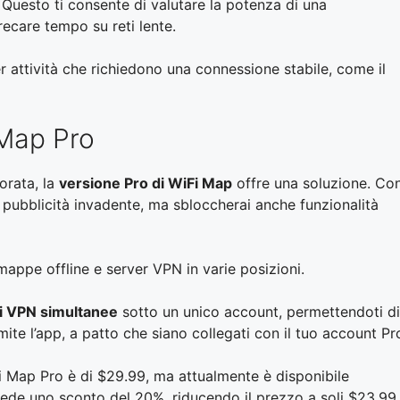
. Questo ti consente di valutare la potenza di una
ecare tempo su reti lente.
per attività che richiedono una connessione stabile, come il
 Map Pro
orata, la
versione Pro di WiFi Map
offre una soluzione. Co
 pubblicità invadente, ma sbloccherai anche funzionalità
ppe offline e server VPN in varie posizioni.
i VPN simultanee
sotto un unico account, permettendoti di
amite l’app, a patto che siano collegati con il tuo account Pr
i Map Pro è di $29.99, ma attualmente è disponibile
cede uno sconto del 20%, riducendo il prezzo a soli $23.99