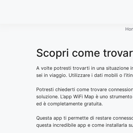
Skip
to
content
Ho
Scopri come trovare
A volte potresti trovarti in una situazione
sei in viaggio. Utilizzare i dati mobili o l’
Potresti chiederti come trovare connession
soluzione. L’app WiFi Map è uno strumento 
ed è completamente gratuita.
Questa app ti permette di restare connesso
questa incredibile app e come installarla su