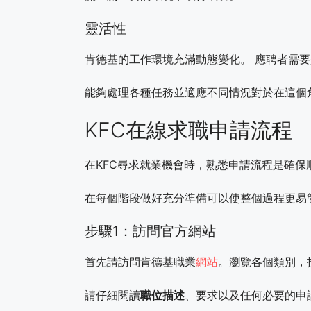
靈活性
肯德基的工作環境充滿動態變化。 應聘者需要
能夠處理各種任務並適應不同情況對於在這個
KFC在線求職申請流程
在KFC尋求就業機會時，熟悉申請流程是確
在每個階段做好充分準備可以使整個過程更易
步驟1：訪問官方網站
首先請訪問肯德基職業
網站
。瀏覽各個類別，
請仔細閱讀
職位描述
、要求以及任何必要的申