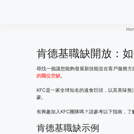
Skip
to
content
Ho
肯德基職缺開放：如
尋找一個讓您能夠發展新技能並在客戶服務方
的職位空缺
。
KFC是一家全球知名的速食巨頭，以其美味
豪。
有興趣加入KFC團隊嗎？請參考以下指南，了
肯德基職缺示例