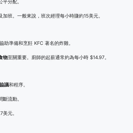
公平分配。
及加班。一般來說，班次經理每小時賺約15美元。
協助準備和烹飪 KFC 著名的炸雞。
食物
至關重要。廚師的起薪通常約為每小時 $14.97。
協議
和程序。
間斷流動。
7美元。