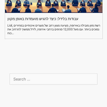
עבודות בלידל: כיצד להגיש מועמדות באופן מקוון
Lidl, רשת מזון מובילה באירופה, מציעה מגוון רחב של מוצרים איכותיים במחירים
נמוכים ביותר. עם מעל 12,000 סניפים ברחבי אירופה, לידל ממשיך להרחיב את
כוח...
Search
for: