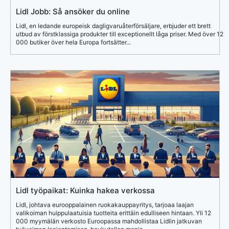
Lidl Jobb: Så ansöker du online
Lidl, en ledande europeisk dagligvaruåterförsäljare, erbjuder ett brett
utbud av förstklassiga produkter till exceptionellt låga priser. Med över 12
000 butiker över hela Europa fortsätter...
Lidl työpaikat: Kuinka hakea verkossa
Lidl, johtava eurooppalainen ruokakauppayritys, tarjoaa laajan
valikoiman huippulaatuisia tuotteita erittäin edulliseen hintaan. Yli 12
000 myymälän verkosto Euroopassa mahdollistaa Lidlin jatkuvan