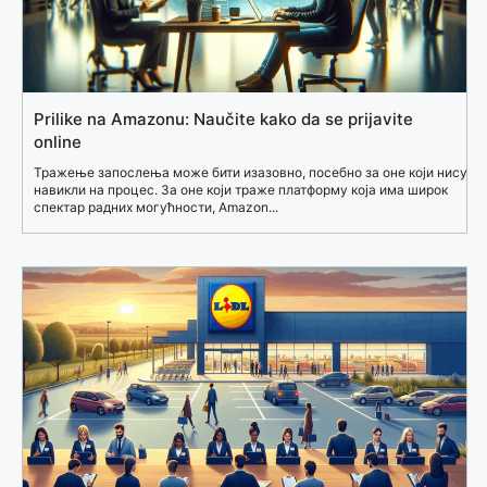
Prilike na Amazonu: Naučite kako da se prijavite
online
Тражење запослења може бити изазовно, посебно за оне који нису
навикли на процес. За оне који траже платформу која има широк
спектар радних могућности, Amazon...