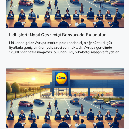
Lidl İşleri: Nasıl Çevrimiçi Başvuruda Bulunulur
Lidl, önde gelen Avrupa market perakendecisi, olağanüstü düşük
fiyatlarla geniş bir ürün yelpazesi sunmaktadır. Avrupa genelinde
12,000'den fazla mağazası bulunan Lidl, rekabetçi maaş ve faydaları...