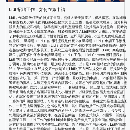
Lidl 招聘工作：如何在線申請
Lidl，作為歐洲領先的雜貨零售商，提供大量優質產品，價格優惠。在歐洲擁
有超過12,000家店面的Lidl不斷擴大其員工規模，吸引眾多求職者，因其具有
競爭力的薪資和福利。該零售商的節約型經營模式使其能夠保持盈利，同時為
歐洲成千上萬人提供就業機會。對於有興趣加入Lidl團隊的人來說，重要的是
了解申請就近Lidl店面工作機會的過程。立即展開您在Lidl追求充實職業生涯
的旅程。 里德爾（Lidl）的招聘流程是什麼？在里德爾（Lidl）申請工作涉及
特定的招聘流程。里德爾（Lidl）高效的業務模式使其能夠保持健康的利潤並
在整個歐洲招聘眾多員工。如果您正在考慮在附近的里德爾（Lidl）商店擔任
職位，請了解如何今天申請里德爾（Lidl）工作。 Lidl Careers 招聘流程在
Lidl 申請職位涉及一個特定的招聘程序，您應該熟悉。瞭解招聘程序的每一個
步驟可以幫助您有效準備，增加成功的機會。以下是 Lidl 招聘程序的詳細概
述： 第一阶段：在线提交第一步是通过Lidl的官方网站提交申请。寻找符合您
技能和兴趣的当前职位空缺。您必须上传您的简历和一封强调您的资格和相关
经验的求职信。 第二階段：評估與回應一旦收到您的申請，Lidl的招聘團隊將
審查您的資格，以確定您是否適合該職位。如果您的申請引起他們的興趣，您
將被聯絡進行面試，這是程序中的下一個關鍵步驟。 第三階段: 面試階段面試
通常由兩名或更多名面試官組成的小組進行，以確保對您的能力進行全面評
估。面試的長度可能會因您申請的職位的複雜性而有所不同。 第四階段：進
一步評估和回應面試後，可能會進行額外的評估以進一步確認您是否適合該工
作。一旦完成這個階段，您將收到反饋，其中可能包括工作提議或改善建議。
第五階段：新員工入職若您成功通過評估，將收到一份工作Offer。接受後，
您需要提供就業所需的文件。在簽署合約後，您將正式加入Lidl團隊，開始新
的職業生涯。 Lidl工作的優勢Lidl就業機會為所有員工提供全面的福利計劃。
這有助於財務穩定並增強整體工作體驗。除了有競爭力的薪水外，Lidl的職業
機會支持員工各方面的福祉，包括財務健康。以下是一些主要福利:工作和生