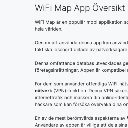
WiFi Map App Översikt
WiFi Map är en populär mobilapplikation so
hela världen.
Genom att använda denna app kan användare f
faktiska lösenord delade av nätverksägar
Denna omfattande databas utvecklades gen
företagsinrättningar. Appen är kompatibel
För dem som använder offentliga WiFi-nät
nätverk
(VPN)-funktion. Denna VPN säkerst
internettrafik och maskera din online-ident
hackare som kan försöka övervaka dina onli
En av de mest berömvärda aspekterna av
Användare av appen är villiga att dela sin