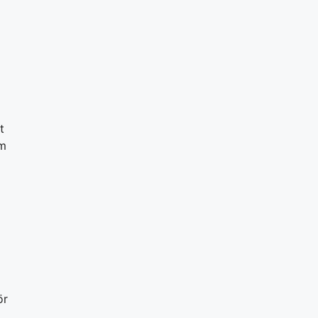
t
om
ör