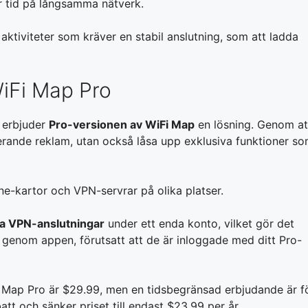
ar tid på långsamma nätverk.
 aktiviteter som kräver en stabil anslutning, som att ladda
WiFi Map Pro
 erbjuder
Pro-versionen av WiFi Map
en lösning. Genom at
terande reklam, utan också låsa upp exklusiva funktioner s
ine-kartor och VPN-servrar på olika platser.
a VPN-anslutningar
under ett enda konto, vilket gör det
net genom appen, förutsatt att de är inloggade med ditt Pro-
i Map Pro är $29.99, men en tidsbegränsad erbjudande är f
tt och sänker priset till endast $23.99 per år.