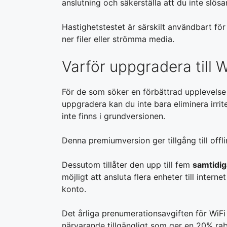
anslutning och säkerställa att du inte slös
Hastighetstestet är särskilt användbart för
ner filer eller strömma media.
Varför uppgradera till 
För de som söker en förbättrad upplevelse
uppgradera kan du inte bara eliminera irri
inte finns i grundversionen.
Denna premiumversion ger tillgång till offl
Dessutom tillåter den upp till fem
samtidig
möjligt att ansluta flera enheter till inter
konto.
Det årliga prenumerationsavgiften för WiF
närvarande tillgängligt som ger en 20% raba