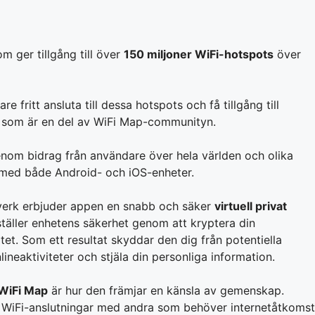
m ger tillgång till över
150 miljoner WiFi-hotspots
över
ritt ansluta till dessa hotspots och få tillgång till
e som är en del av WiFi Map-communityn.
om bidrag från användare över hela världen och olika
 med både Android- och iOS-enheter.
verk erbjuder appen en snabb och säker
virtuell privat
äller enhetens säkerhet genom att kryptera din
itet. Som ett resultat skyddar den dig från potentiella
neaktiviteter och stjäla din personliga information.
WiFi Map
är hur den främjar en känsla av gemenskap.
a WiFi-anslutningar med andra som behöver internetåtkomst