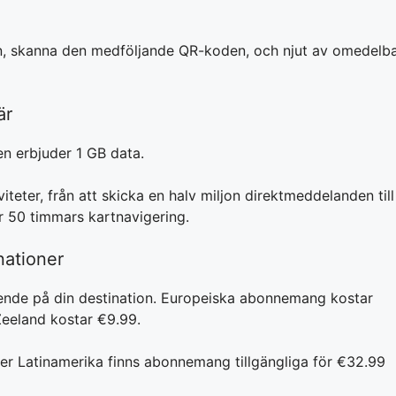
plan, skanna den medföljande QR-koden, och njut av omedelb
är
en erbjuder 1 GB data.
iviteter, från att skicka en halv miljon direktmeddelanden till
r 50 timmars kartnavigering.
inationer
nde på din destination. Europeiska abonnemang kostar
Zeeland kostar €9.99.
eller Latinamerika finns abonnemang tillgängliga för €32.99