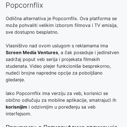
Popcornflix
Odlična alternativa je Popcornflix. Ova platforma se
može pohvaliti velikim izborom filmova i TV emisija,
sve dostupno besplatno.
Vlasništvo nad ovom uslugom s reklamama ima
Screen Media Ventures
, a čak poseduje i jedinstven
sadržaj poput veb serija i projekata filmskih
studenata. Video plejer funkcioniše besprekorno,
nudeći brojne napredne opcije za poboljšano
gledanje.
Iako Popcornflix ima verziju za veb, korisnici se
obično odlučuju za mobilne aplikacije, smatrajući ih
korisnijim
i odzivnijim u poređenju sa veb
interfejsom.