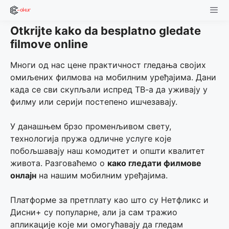
Skip
to
Otkrijte kako da besplatno gledate
content
Men
filmove online
Многи од нас цене практичност гледања својих
омиљених филмова на мобилним уређајима. Дани
када се сви скупљали испред ТВ-а да уживају у
филму или серији постепено ишчезавају.
У данашњем брзо променљивом свету,
технологија пружа одличне услуге које
побољшавају наш комодитет и општи квалитет
живота. Разговаћемо о
како гледати филмове
онлајн
на нашим мобилним уређајима.
Платформе за претплату као што су Нетфликс и
Дисни+ су популарне, али ја сам тражио
апликације које ми омогућавају да гледам