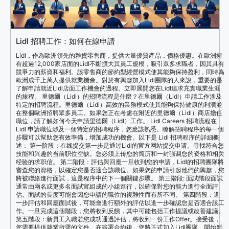
Lidl 招聘工作：如何在線申請
Lidl，作為歐洲領先的雜貨零售商，提供大量優質產品，價格優惠。在歐洲擁
有超過12,000家店面的Lidl不斷擴大其員工規模，吸引眾多求職者，因其具有
競爭力的薪資和福利。該零售商的節約型經營模式使其能夠保持盈利，同時為
歐洲成千上萬人提供就業機會。對於有興趣加入Lidl團隊的人來說，重要的是
了解申請就近Lidl店面工作機會的過程。立即展開您在Lidl追求充實職業生涯
的旅程。 里德爾（Lidl）的招聘流程是什麼？在里德爾（Lidl）申請工作涉及
特定的招聘流程。里德爾（Lidl）高效的業務模式使其能夠保持健康的利潤並
在整個歐洲招聘眾多員工。如果您正在考慮在附近的里德爾（Lidl）商店擔任
職位，請了解如何今天申請里德爾（Lidl）工作。 Lidl Careers 招聘流程在
Lidl 申請職位涉及一個特定的招聘程序，您應該熟悉。瞭解招聘程序的每一個
步驟可以幫助您有效準備，增加成功的機會。以下是 Lidl 招聘程序的詳細概
述： 第一阶段：在线提交第一步是通过Lidl的官方网站提交申请。寻找符合您
技能和兴趣的当前职位空缺。您必须上传您的简历和一封强调您的资格和相关
经验的求职信。 第二階段：評估與回應一旦收到您的申請，Lidl的招聘團隊將
審查您的資格，以確定您是否適合該職位。如果您的申請引起他們的興趣，您
將被聯絡進行面試，這是程序中的下一個關鍵步驟。 第三階段: 面試階段面試
通常由兩名或更多名面試官組成的小組進行，以確保對您的能力進行全面評
估。面試的長度可能會因您申請的職位的複雜性而有所不同。 第四階段：進
一步評估和回應面試後，可能會進行額外的評估以進一步確認您是否適合該工
作。一旦完成這個階段，您將收到反饋，其中可能包括工作提議或改善建議。
第五階段：新員工入職若您成功通過評估，將收到一份工作Offer。接受後，
您需要提供就業所需的文件。在簽署合約後，您將正式加入Lidl團隊，開始新