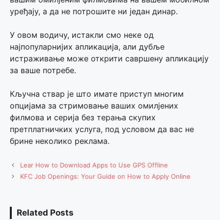
уређају, а да не потрошите ни један динар.
У овом водичу, истакли смо неке од
најпопуларнијих апликација, али дубље
истраживање може открити савршену апликацију
за ваше потребе.
Кључна ствар је што имате приступ многим
опцијама за стримовање ваших омилјених
филмова и серија без терања скупих
претплатничких услуга, под условом да вас не
брине неколико реклама.
Lear How to Download Apps to Use GPS Offline
KFC Job Openings: Your Guide on How to Apply Online
Related Posts