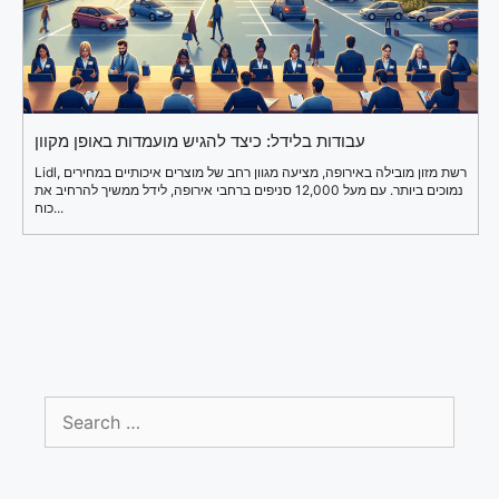
עבודות בלידל: כיצד להגיש מועמדות באופן מקוון
Lidl, רשת מזון מובילה באירופה, מציעה מגוון רחב של מוצרים איכותיים במחירים
נמוכים ביותר. עם מעל 12,000 סניפים ברחבי אירופה, לידל ממשיך להרחיב את
כוח...
Search
for: