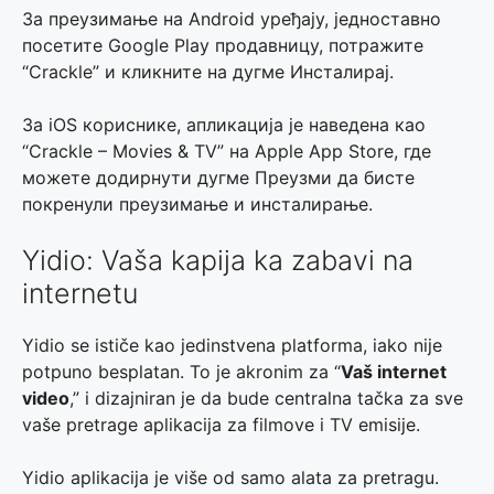
За преузимање на Android уређају, једноставно
посетите Google Play продавницу, потражите
“Crackle” и кликните на дугме Инсталирај.
За iOS кориснике, апликација је наведена као
“Crackle – Movies & TV” на Apple App Store, где
можете додирнути дугме Преузми да бисте
покренули преузимање и инсталирање.
Yidio: Vaša kapija ka zabavi na
internetu
Yidio se ističe kao jedinstvena platforma, iako nije
potpuno besplatan. To je akronim za “
Vaš internet
video
,” i dizajniran je da bude centralna tačka za sve
vaše pretrage aplikacija za filmove i TV emisije.
Yidio aplikacija je više od samo alata za pretragu.