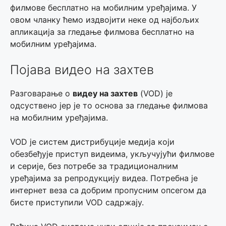
филмове бесплатно на мобилним уређајима. У
овом чланку ћемо издвојити неке од најбољих
апликација за гледање филмова бесплатно на
мобилним уређајима.
Појава видео на захтев
Разговарање о
видеу на захтев
(VOD) је
одсуствено јер је то основа за гледање филмова
на мобилним уређајима.
VOD је систем дистрибуције медија који
обезбеђује приступ видеима, укључујући филмове
и серије, без потребе за традиционалним
уређајима за репродукцију видеа. Потребна је
интернет веза са добрим пропусним опсегом да
бисте приступили VOD садржају.