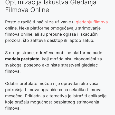
Optimizacija Iskustva Gledanja
Filmova Online
Postoje različiti načini za uživanje u
gledanju filmova
online. Neke platforme omogućavaju strimovanje
filmova online, ali su prepune oglasa i iskačućih
prozora, što zahteva desktop ili laptop setup.
S druge strane, određene mobilne platforme nude
modela pretplate
, koji možda nisu ekonomični za
svakoga, posebno ako niste strastveni gledalac
filmova.
Odabir pretplate možda nije opravdan ako vaša
potrošnja filmova ograničena na nekoliko filmova
mesečno. Prikladnija alternativa je istražiti aplikacije
koje pružaju mogućnost besplatnog strimovanja
filmova.