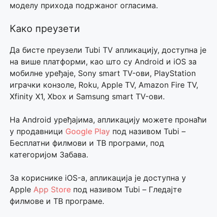
моделу прихода подржаног огласима.
Како преузети
Да бисте преузели Tubi TV апликацију, доступна је
на више платформи, као што су Android и iOS за
мобилне уређаје, Sony smart ТV-ови, PlayStation
играчки конзоле, Roku, Apple TV, Amazon Fire TV,
Xfinity X1, Xbox и Samsung smart ТV-ови.
На Android уређајима, апликацију можете пронаћи
у продавници
Google Play
под називом Tubi –
Бесплатни филмови и ТВ програми, под
категоријом Забава.
За кориснике iOS-а, апликација је доступна у
Apple
App Store
под називом Tubi – Гледајте
филмове и ТВ програме.