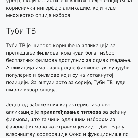
уређаја који користите и вашом преференцијом за
кориснички интерфејс апликације, који нуде
множество опција избора.
Туби ТВ
Туби ТВ је широко коришћена апликација за
прегледање филмова, која нуди богат избор
бесплатних филмова доступних за одмах гледање.
Апликација има разнородне филмове, укључујући
популарне и филмове који су на истакнутој
позицији. За ентузијасте за серије, Туби ТВ нуди
широк избор опција.
Једна од забележних карактеристика ове
апликације је
прилагођавање титлова
за већину
филмова, што га чини одличним избором за
фанове филмова на страном језику. Туби ТВ је у
власништву корпорације Фокс и функционише по