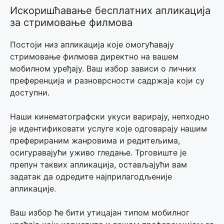
Искоришћавање бесплатних апликација
за стримовање филмова
Постоји низ апликација које омогућавају
стримовање филмова директно на вашем
мобилном уређају. Ваш избор зависи о личних
преференција и разноврсности садржаја који су
доступни.
Наши кинематографски укуси варирају, непходно
је идентификовати услуге које одговарају нашим
преферираним жанровима и редитељима,
осигуравајући уживо гледање. Трговиште је
препун таквих апликација, остављајући вам
задатак да одредите најприлагодљеније
апликације.
Ваш избор ће бити утицајан типом мобилног