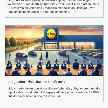
Lidl, johtava eurooppalainen ruokakauppayritys, tarjoaa laajan
valikoiman huippulaatuisia tuotteita erittäin edulliseen hintaan. Yli 12
000 myymälän verkosto Euroopassa mahdollistaa Lidlin jatkuvan
työvoiman laajentamisen, houkutellen monia...
Lidl jobber: Hvordan søke på nett
Lidl, en ledende europeisk dagligvareforhandler, tilbyr et bredt utvalg
topp kvalitetsprodukter til eksepsjonelt lave priser. Med over 12 000
butikker over hele Europa fortsetter Lidl...