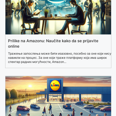
Prilike na Amazonu: Naučite kako da se prijavite
online
Тражење запослења може бити изазовно, посебно за оне који нису
навикли на процес. За оне који траже платформу која има широк
спектар радних могућности, Amazon...