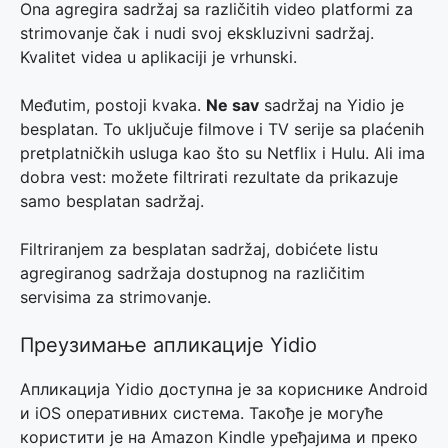
Ona agregira sadržaj sa različitih video platformi za
strimovanje čak i nudi svoj ekskluzivni sadržaj.
Kvalitet videa u aplikaciji je vrhunski.
Međutim, postoji kvaka.
Ne sav
sadržaj na Yidio je
besplatan. To uključuje filmove i TV serije sa plaćenih
pretplatničkih usluga kao što su Netflix i Hulu. Ali ima
dobra vest: možete filtrirati rezultate da prikazuje
samo besplatan sadržaj.
Filtriranjem za besplatan sadržaj, dobićete listu
agregiranog sadržaja dostupnog na različitim
servisima za strimovanje.
Преузимање апликације Yidio
Апликација Yidio доступна је за кориснике Android
и iOS оперативних система. Такође је могуће
користити је на Amazon Kindle уређајима и преко