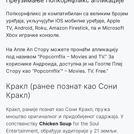
Преузимање Попкорнфликс апликације
Попкорнфликс је компатибилан са великим бројем
уређаја, укључујући iOS мобилне уређаје, Apple
TV, Android, Roku, Amazon Firestick, па и Microsoft
Xbox играчке конзоле.
На Апле Ап Стору можете пронаћи апликацију
под називом “Popcornflix – Movies and TV.” За
кориснике Андроида, доступна је на Гоогле Плеј
Стору као “Popcornflix™ – Movies. TV. Free.”
Кракл (ранее познат као Сони
Кракл)
Кракл, раније познат као Сони Кракл, пружа
мноштво оригиналног и придобијеног садржаја. У
сопственству
Chicken Soup
for the Soul
Entertainment, обрађује аудиторије у 21 земљи.