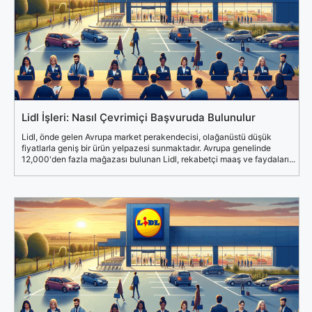
Lidl İşleri: Nasıl Çevrimiçi Başvuruda Bulunulur
Lidl, önde gelen Avrupa market perakendecisi, olağanüstü düşük
fiyatlarla geniş bir ürün yelpazesi sunmaktadır. Avrupa genelinde
12,000'den fazla mağazası bulunan Lidl, rekabetçi maaş ve faydaları...