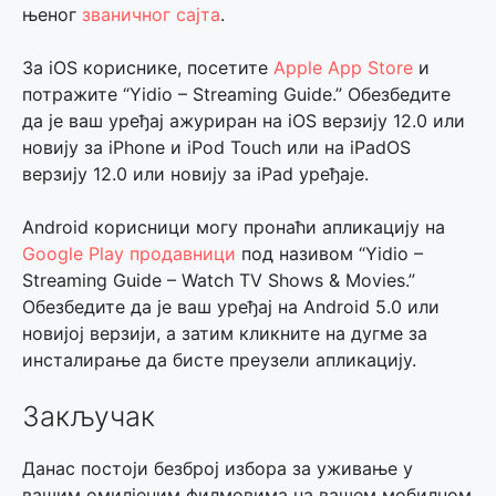
њеног
званичног сајта
.
За iOS кориснике, посетите
Apple App Store
и
потражите “Yidio – Streaming Guide.” Обезбедите
да је ваш уређај ажуриран на iOS верзију 12.0 или
новију за iPhone и iPod Touch или на iPadOS
верзију 12.0 или новију за iPad уређаје.
Android корисници могу пронаћи апликацију на
Google Play продавници
под називом “Yidio –
Streaming Guide – Watch TV Shows & Movies.”
Обезбедите да је ваш уређај на Android 5.0 или
новијој верзији, а затим кликните на дугме за
инсталирање да бисте преузели апликацију.
Закључак
Данас постоји безброј избора за уживање у
вашим омилјеним филмовима на вашем мобилном