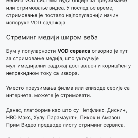
Већина VOD система нуди опције за преузимање
или стримовање видеа. У последње време,
стримовање је постало најпопуларнији начин
испоруке VOD садржаја.
Стреминг медији широм веба
Бум у популарности
VOD сервиса
отворио је пут
за стримовање медија, што укључује
мултимедијални садржај достављен и коришћен у
непрекидном току са извора.
Уместо преузимања филма или епизоде серије са
интернета, можете је стримовати.
Данас, платформе као што су Нетфликс, Дисни+,
HBO Макс, Хулу, Парамаунт+, Пикок и Амазон
Прим Видео предводе листу стриминг сервиса.