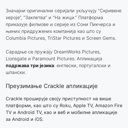
Значајни оригинални серијали укључују “Скривене
хероје”, “Заклетва” и “На жици.” Платформа
приказује филмове и серије из Сони Пикчерса и
њених придружених компанија као што су
Columbia Pictures, TriStar Pictures и Screen Gems.
Сарадње се пружају DreamWorks Pictures,
Lionsgate и Paramount Pictures. Апликација
подржава три језика
: енглески, португалски и
шпански.
Преузимање Crackle апликације
Crackle проширује своју приступност на више
платформи, као што су Roku, Apple TV, Amazon Fire
TV и Android TV, као и веб и мобилне апликације
за Android и iOS.