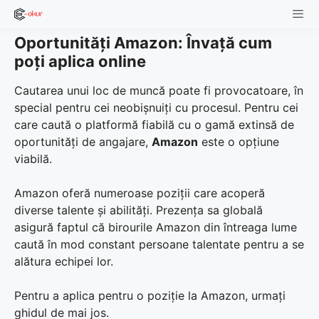
Skip
to
Oportunități Amazon: Învață cum
content
Men
poți aplica online
Cautarea unui loc de muncă poate fi provocatoare, în
special pentru cei neobișnuiți cu procesul. Pentru cei
care caută o platformă fiabilă cu o gamă extinsă de
oportunități de angajare,
Amazon
este o opțiune
viabilă.
Amazon oferă numeroase poziții care acoperă
diverse talente și abilități. Prezența sa globală
asigură faptul că birourile Amazon din întreaga lume
caută în mod constant persoane talentate pentru a se
alătura echipei lor.
Pentru a aplica pentru o poziție la Amazon, urmați
ghidul de mai jos.