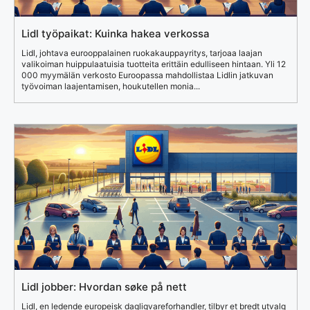
Lidl työpaikat: Kuinka hakea verkossa
Lidl, johtava eurooppalainen ruokakauppayritys, tarjoaa laajan
valikoiman huippulaatuisia tuotteita erittäin edulliseen hintaan. Yli 12
000 myymälän verkosto Euroopassa mahdollistaa Lidlin jatkuvan
työvoiman laajentamisen, houkutellen monia...
Lidl jobber: Hvordan søke på nett
Lidl, en ledende europeisk dagligvareforhandler, tilbyr et bredt utvalg