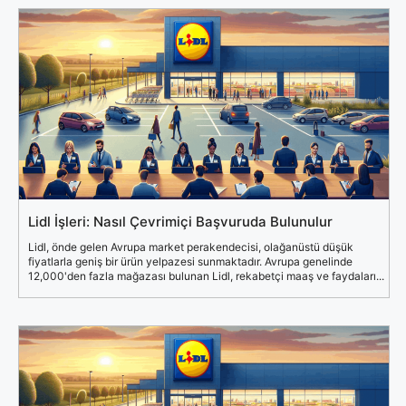
Lidl İşleri: Nasıl Çevrimiçi Başvuruda Bulunulur
Lidl, önde gelen Avrupa market perakendecisi, olağanüstü düşük
fiyatlarla geniş bir ürün yelpazesi sunmaktadır. Avrupa genelinde
12,000'den fazla mağazası bulunan Lidl, rekabetçi maaş ve faydaları...