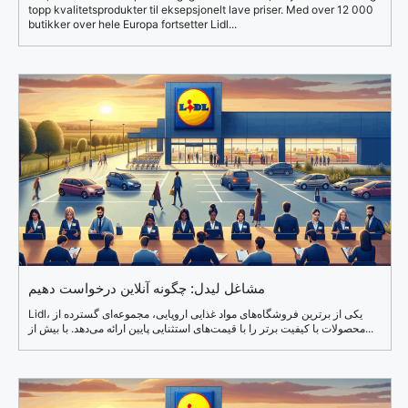
topp kvalitetsprodukter til eksepsjonelt lave priser. Med over 12 000
butikker over hele Europa fortsetter Lidl...
مشاغل لیدل: چگونه آنلاین درخواست دهیم
Lidl، یکی از برترین فروشگاه‌های مواد غذایی اروپایی، مجموعه‌ای گسترده از
محصولات با کیفیت برتر را با قیمت‌های استثنایی پایین ارائه می‌دهد. با بیش از...