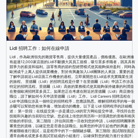
Lidl 招聘工作：如何在線申請
Lidl，作為歐洲領先的雜貨零售商，提供大量優質產品，價格優惠。在歐洲擁
有超過12,000家店面的Lidl不斷擴大其員工規模，吸引眾多求職者，因其具有
競爭力的薪資和福利。該零售商的節約型經營模式使其能夠保持盈利，同時為
歐洲成千上萬人提供就業機會。對於有興趣加入Lidl團隊的人來說，重要的是
了解申請就近Lidl店面工作機會的過程。立即展開您在Lidl追求充實職業生涯
的旅程。 里德爾（Lidl）的招聘流程是什麼？在里德爾（Lidl）申請工作涉及
特定的招聘流程。里德爾（Lidl）高效的業務模式使其能夠保持健康的利潤並
在整個歐洲招聘眾多員工。如果您正在考慮在附近的里德爾（Lidl）商店擔任
職位，請了解如何今天申請里德爾（Lidl）工作。 Lidl Careers 招聘流程在
Lidl 申請職位涉及一個特定的招聘程序，您應該熟悉。瞭解招聘程序的每一個
步驟可以幫助您有效準備，增加成功的機會。以下是 Lidl 招聘程序的詳細概
述： 第一阶段：在线提交第一步是通过Lidl的官方网站提交申请。寻找符合您
技能和兴趣的当前职位空缺。您必须上传您的简历和一封强调您的资格和相关
经验的求职信。 第二階段：評估與回應一旦收到您的申請，Lidl的招聘團隊將
審查您的資格，以確定您是否適合該職位。如果您的申請引起他們的興趣，您
將被聯絡進行面試，這是程序中的下一個關鍵步驟。 第三階段: 面試階段面試
通常由兩名或更多名面試官組成的小組進行，以確保對您的能力進行全面評