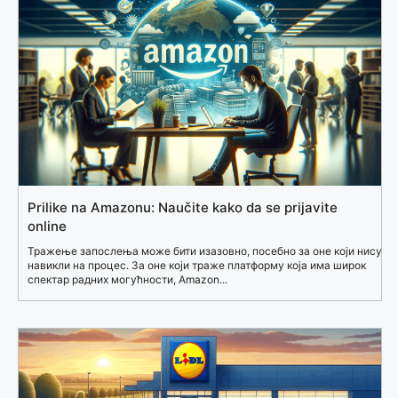
Prilike na Amazonu: Naučite kako da se prijavite
online
Тражење запослења може бити изазовно, посебно за оне који нису
навикли на процес. За оне који траже платформу која има широк
спектар радних могућности, Amazon...