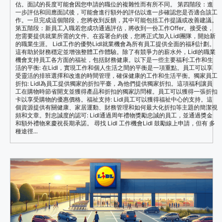
估。面試的長度可能會因您申請的職位的複雜性而有所不同。 第四階段：進
一步評估和回應面試後，可能會進行額外的評估以進一步確認您是否適合該工
作。一旦完成這個階段，您將收到反饋，其中可能包括工作提議或改善建議。
第五階段：新員工入職若您成功通過評估，將收到一份工作Offer。接受後，
您需要提供就業所需的文件。在簽署合約後，您將正式加入Lidl團隊，開始新
的職業生涯。 Lidl工作的優勢Lidl就業機會為所有員工提供全面的福利計劃。
這有助於財務穩定並增強整體工作體驗。除了有競爭力的薪水外，Lidl的職業
機會支持員工各方面的福祉，包括財務健康。以下是一些主要福利:工作和生
活的平衡: 在Lidl，實現工作和個人生活之間的平衡是一項重點。員工可以享
受靈活的排班選擇和改進的時間管理，確保健康的工作和生活平衡。獨家員工
折扣: Lidl為員工提供獨家的折扣平臺，為他們提供獨家折扣。這項福利讓員
工在購物時節省開支並獲得產品和折扣的獨家訪問權。員工可以獲得一張折扣
卡以享受購物的優惠價格。福祉支持: Lidl員工可以獲得福祉中心的支持。這
個資源提供有關健康、家居運動、財務管理和如何最大化折扣等主題的簡潔視
頻和文章。對忠誠度的認可: Lidl通過周年禮物獎勵忠誠的員工，並通過獎金
和額外禮物來慶祝長期承諾。 尋找 Lidl 工作機會Lidl 鼓勵線上申請，但有 多
種途徑...