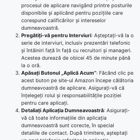
procesul de aplicare navigând printre posturile
disponibile și aplicând pentru pozițiile care
corespund calificărilor și intereselor
dumneavoastră.
Pregătiți-vă pentru Interviuri
: Așteptați-vă la o
serie de interviuri, inclusiv prezentări telefonic
și întâlniri față în față cu recruitori și manageri.
Acestea durează de obicei 45 de minute până
la o oră.
Apăsați Butonul „Aplică Acum”
: Făcând clic pe
acest buton pe site-ul Amazon începe călătoria
dumneavoastră de aplicare. Asigurați-vă că
înțelegeți rolul și responsabilitățile poziției
pentru care aplicați.
Detaliați Aplicația Dumneavoastră
: Asigurați-
vă că toate informațiile din aplicația
dumneavoastră sunt corecte, în special
detaliile de contact. După trimitere, așteptați