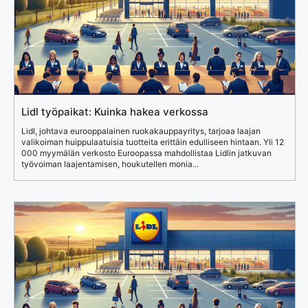
Lidl työpaikat: Kuinka hakea verkossa
Lidl, johtava eurooppalainen ruokakauppayritys, tarjoaa laajan
valikoiman huippulaatuisia tuotteita erittäin edulliseen hintaan. Yli 12
000 myymälän verkosto Euroopassa mahdollistaa Lidlin jatkuvan
työvoiman laajentamisen, houkutellen monia...