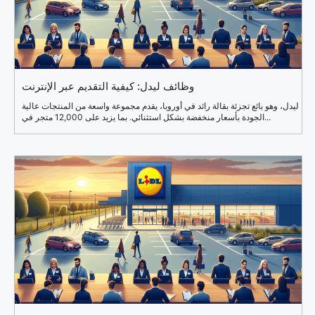
وظائف ليدل: كيفية التقديم عبر الإنترنت
ليدل، وهو بائع تجزئة بقالة رائد في أوروبا، يقدم مجموعة واسعة من المنتجات عالية
الجودة بأسعار منخفضة بشكل استثنائي. بما يزيد على 12,000 متجر في...