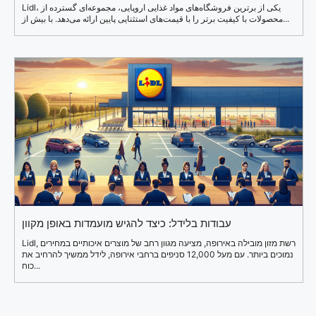
Lidl، یکی از برترین فروشگاه‌های مواد غذایی اروپایی، مجموعه‌ای گسترده از
محصولات با کیفیت برتر را با قیمت‌های استثنایی پایین ارائه می‌دهد. با بیش از...
עבודות בלידל: כיצד להגיש מועמדות באופן מקוון
Lidl, רשת מזון מובילה באירופה, מציעה מגוון רחב של מוצרים איכותיים במחירים
נמוכים ביותר. עם מעל 12,000 סניפים ברחבי אירופה, לידל ממשיך להרחיב את
כוח...