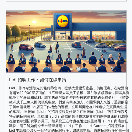
Lidl 招聘工作：如何在線申請
Lidl，作為歐洲領先的雜貨零售商，提供大量優質產品，價格優惠。在歐洲擁
有超過12,000家店面的Lidl不斷擴大其員工規模，吸引眾多求職者，因其具有
競爭力的薪資和福利。該零售商的節約型經營模式使其能夠保持盈利，同時為
歐洲成千上萬人提供就業機會。對於有興趣加入Lidl團隊的人來說，重要的是
了解申請就近Lidl店面工作機會的過程。立即展開您在Lidl追求充實職業生涯
的旅程。 里德爾（Lidl）的招聘流程是什麼？在里德爾（Lidl）申請工作涉及
特定的招聘流程。里德爾（Lidl）高效的業務模式使其能夠保持健康的利潤並
在整個歐洲招聘眾多員工。如果您正在考慮在附近的里德爾（Lidl）商店擔任
職位，請了解如何今天申請里德爾（Lidl）工作。 Lidl Careers 招聘流程在
Lidl 申請職位涉及一個特定的招聘程序，您應該熟悉。瞭解招聘程序的每一個