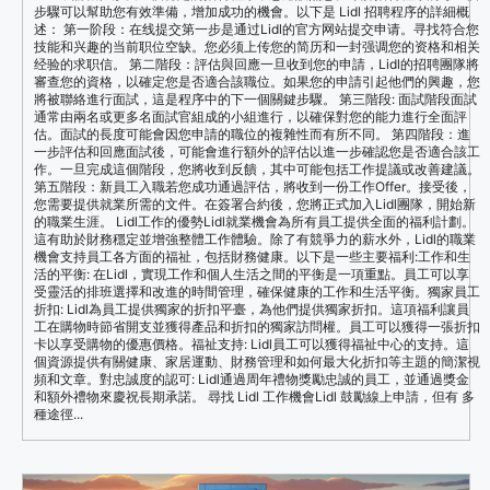
步驟可以幫助您有效準備，增加成功的機會。以下是 Lidl 招聘程序的詳細概
述： 第一阶段：在线提交第一步是通过Lidl的官方网站提交申请。寻找符合您
技能和兴趣的当前职位空缺。您必须上传您的简历和一封强调您的资格和相关
经验的求职信。 第二階段：評估與回應一旦收到您的申請，Lidl的招聘團隊將
審查您的資格，以確定您是否適合該職位。如果您的申請引起他們的興趣，您
將被聯絡進行面試，這是程序中的下一個關鍵步驟。 第三階段: 面試階段面試
通常由兩名或更多名面試官組成的小組進行，以確保對您的能力進行全面評
估。面試的長度可能會因您申請的職位的複雜性而有所不同。 第四階段：進
一步評估和回應面試後，可能會進行額外的評估以進一步確認您是否適合該工
作。一旦完成這個階段，您將收到反饋，其中可能包括工作提議或改善建議。
第五階段：新員工入職若您成功通過評估，將收到一份工作Offer。接受後，
您需要提供就業所需的文件。在簽署合約後，您將正式加入Lidl團隊，開始新
的職業生涯。 Lidl工作的優勢Lidl就業機會為所有員工提供全面的福利計劃。
這有助於財務穩定並增強整體工作體驗。除了有競爭力的薪水外，Lidl的職業
機會支持員工各方面的福祉，包括財務健康。以下是一些主要福利:工作和生
活的平衡: 在Lidl，實現工作和個人生活之間的平衡是一項重點。員工可以享
受靈活的排班選擇和改進的時間管理，確保健康的工作和生活平衡。獨家員工
折扣: Lidl為員工提供獨家的折扣平臺，為他們提供獨家折扣。這項福利讓員
工在購物時節省開支並獲得產品和折扣的獨家訪問權。員工可以獲得一張折扣
卡以享受購物的優惠價格。福祉支持: Lidl員工可以獲得福祉中心的支持。這
個資源提供有關健康、家居運動、財務管理和如何最大化折扣等主題的簡潔視
頻和文章。對忠誠度的認可: Lidl通過周年禮物獎勵忠誠的員工，並通過獎金
和額外禮物來慶祝長期承諾。 尋找 Lidl 工作機會Lidl 鼓勵線上申請，但有 多
種途徑...