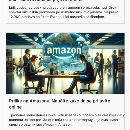
Lidl, vodeći evropski prodavac prehrambenih proizvoda, nudi širok
spektar vrhunskih proizvoda po izuzetno niskim cijenama. Sa preko
12.000 prodavnica širom Evrope, Lidl nastavlja sa širenjem...
Prilike na Amazonu: Naučite kako da se prijavite
online
Тражење запослења може бити изазовно, посебно за оне који нису
навикли на процес. За оне који траже платформу која има широк
спектар радних могућности, Amazon...