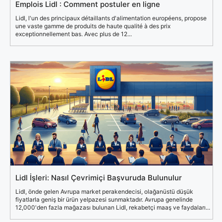
Emplois Lidl : Comment postuler en ligne
Lidl, l'un des principaux détaillants d'alimentation européens, propose
une vaste gamme de produits de haute qualité à des prix
exceptionnellement bas. Avec plus de 12...
Lidl İşleri: Nasıl Çevrimiçi Başvuruda Bulunulur
Lidl, önde gelen Avrupa market perakendecisi, olağanüstü düşük
fiyatlarla geniş bir ürün yelpazesi sunmaktadır. Avrupa genelinde
12,000'den fazla mağazası bulunan Lidl, rekabetçi maaş ve faydaları...