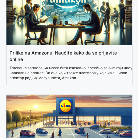
Prilike na Amazonu: Naučite kako da se prijavite
online
Тражење запослења може бити изазовно, посебно за оне који нису
навикли на процес. За оне који траже платформу која има широк
спектар радних могућности, Amazon...