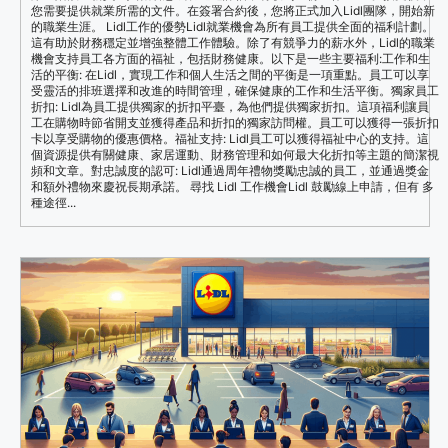
您需要提供就業所需的文件。在簽署合約後，您將正式加入Lidl團隊，開始新
的職業生涯。 Lidl工作的優勢Lidl就業機會為所有員工提供全面的福利計劃。
這有助於財務穩定並增強整體工作體驗。除了有競爭力的薪水外，Lidl的職業
機會支持員工各方面的福祉，包括財務健康。以下是一些主要福利:工作和生
活的平衡: 在Lidl，實現工作和個人生活之間的平衡是一項重點。員工可以享
受靈活的排班選擇和改進的時間管理，確保健康的工作和生活平衡。獨家員工
折扣: Lidl為員工提供獨家的折扣平臺，為他們提供獨家折扣。這項福利讓員
工在購物時節省開支並獲得產品和折扣的獨家訪問權。員工可以獲得一張折扣
卡以享受購物的優惠價格。福祉支持: Lidl員工可以獲得福祉中心的支持。這
個資源提供有關健康、家居運動、財務管理和如何最大化折扣等主題的簡潔視
頻和文章。對忠誠度的認可: Lidl通過周年禮物獎勵忠誠的員工，並通過獎金
和額外禮物來慶祝長期承諾。 尋找 Lidl 工作機會Lidl 鼓勵線上申請，但有 多
種途徑...