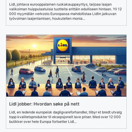
Lidl, johtava eurooppalainen ruokakauppayritys, tarjoaa laajan
valikoiman huippulaatuisia tuotteita erittäin edulliseen hintaan. Yli 12
000 myymälän verkosto Euroopassa mahdollistaa Lidlin jatkuvan
työvoiman laajentamisen, houkutellen monia...
Lidl jobber: Hvordan søke på nett
Lidl, en ledende europeisk dagligvareforhandler, tilbyr et bredt utvalg
topp kvalitetsprodukter til eksepsjonelt lave priser. Med over 12 000
butikker over hele Europa fortsetter Lidl...