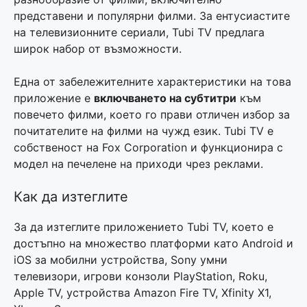
представени и популярни филми. За ентусиастите
на телевизионните сериали, Tubi TV предлага
широк набор от възможности.
Една от забележителните характеристики на това
приложение е
включването на субтитри
към
повечето филми, което го прави отличен избор за
почитателите на филми на чужд език. Tubi TV е
собственост на Fox Corporation и функционира с
модел на печелене на приходи чрез реклами.
Как да изтеглите
За да изтеглите приложението Tubi TV, което е
достъпно на множество платформи като Android и
iOS за мобилни устройства, Sony умни
телевизори, игрови конзоли PlayStation, Roku,
Apple TV, устройства Amazon Fire TV, Xfinity X1,