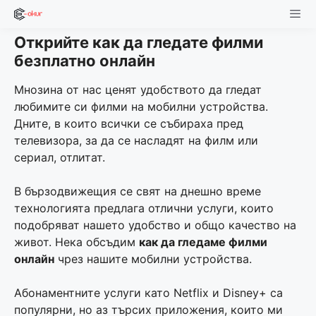
Skip
to
Открийте как да гледате филми
content
Men
безплатно онлайн
Мнозина от нас ценят удобството да гледат
любимите си филми на мобилни устройства.
Дните, в които всички се събираха пред
телевизора, за да се насладят на филм или
сериал, отлитат.
В бързодвижещия се свят на днешно време
технологията предлага отлични услуги, които
подобряват нашето удобство и общо качество на
живот. Нека обсъдим
как да гледаме филми
онлайн
чрез нашите мобилни устройства.
Абонаментните услуги като Netflix и Disney+ са
популярни, но аз търсих приложения, които ми