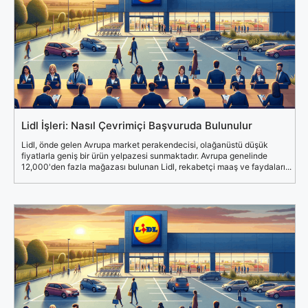
Lidl İşleri: Nasıl Çevrimiçi Başvuruda Bulunulur
Lidl, önde gelen Avrupa market perakendecisi, olağanüstü düşük
fiyatlarla geniş bir ürün yelpazesi sunmaktadır. Avrupa genelinde
12,000'den fazla mağazası bulunan Lidl, rekabetçi maaş ve faydaları...