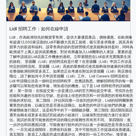
Lidl 招聘工作：如何在線申請
Lidl，作為歐洲領先的雜貨零售商，提供大量優質產品，價格優惠。在歐洲擁
有超過12,000家店面的Lidl不斷擴大其員工規模，吸引眾多求職者，因其具有
競爭力的薪資和福利。該零售商的節約型經營模式使其能夠保持盈利，同時為
歐洲成千上萬人提供就業機會。對於有興趣加入Lidl團隊的人來說，重要的是
了解申請就近Lidl店面工作機會的過程。立即展開您在Lidl追求充實職業生涯
的旅程。 里德爾（Lidl）的招聘流程是什麼？在里德爾（Lidl）申請工作涉及
特定的招聘流程。里德爾（Lidl）高效的業務模式使其能夠保持健康的利潤並
在整個歐洲招聘眾多員工。如果您正在考慮在附近的里德爾（Lidl）商店擔任
職位，請了解如何今天申請里德爾（Lidl）工作。 Lidl Careers 招聘流程在
Lidl 申請職位涉及一個特定的招聘程序，您應該熟悉。瞭解招聘程序的每一個
步驟可以幫助您有效準備，增加成功的機會。以下是 Lidl 招聘程序的詳細概
述： 第一阶段：在线提交第一步是通过Lidl的官方网站提交申请。寻找符合您
技能和兴趣的当前职位空缺。您必须上传您的简历和一封强调您的资格和相关
经验的求职信。 第二階段：評估與回應一旦收到您的申請，Lidl的招聘團隊將
審查您的資格，以確定您是否適合該職位。如果您的申請引起他們的興趣，您
將被聯絡進行面試，這是程序中的下一個關鍵步驟。 第三階段: 面試階段面試
通常由兩名或更多名面試官組成的小組進行，以確保對您的能力進行全面評
估。面試的長度可能會因您申請的職位的複雜性而有所不同。 第四階段：進
一步評估和回應面試後，可能會進行額外的評估以進一步確認您是否適合該工
作。一旦完成這個階段，您將收到反饋，其中可能包括工作提議或改善建議。
第五階段：新員工入職若您成功通過評估，將收到一份工作Offer。接受後，