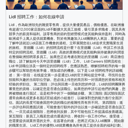
Lidl 招聘工作：如何在線申請
Lidl，作為歐洲領先的雜貨零售商，提供大量優質產品，價格優惠。在歐洲擁
有超過12,000家店面的Lidl不斷擴大其員工規模，吸引眾多求職者，因其具有
競爭力的薪資和福利。該零售商的節約型經營模式使其能夠保持盈利，同時為
歐洲成千上萬人提供就業機會。對於有興趣加入Lidl團隊的人來說，重要的是
了解申請就近Lidl店面工作機會的過程。立即展開您在Lidl追求充實職業生涯
的旅程。 里德爾（Lidl）的招聘流程是什麼？在里德爾（Lidl）申請工作涉及
特定的招聘流程。里德爾（Lidl）高效的業務模式使其能夠保持健康的利潤並
在整個歐洲招聘眾多員工。如果您正在考慮在附近的里德爾（Lidl）商店擔任
職位，請了解如何今天申請里德爾（Lidl）工作。 Lidl Careers 招聘流程在
Lidl 申請職位涉及一個特定的招聘程序，您應該熟悉。瞭解招聘程序的每一個
步驟可以幫助您有效準備，增加成功的機會。以下是 Lidl 招聘程序的詳細概
述： 第一阶段：在线提交第一步是通过Lidl的官方网站提交申请。寻找符合您
技能和兴趣的当前职位空缺。您必须上传您的简历和一封强调您的资格和相关
经验的求职信。 第二階段：評估與回應一旦收到您的申請，Lidl的招聘團隊將
審查您的資格，以確定您是否適合該職位。如果您的申請引起他們的興趣，您
將被聯絡進行面試，這是程序中的下一個關鍵步驟。 第三階段: 面試階段面試
通常由兩名或更多名面試官組成的小組進行，以確保對您的能力進行全面評
估。面試的長度可能會因您申請的職位的複雜性而有所不同。 第四階段：進
一步評估和回應面試後，可能會進行額外的評估以進一步確認您是否適合該工
作。一旦完成這個階段，您將收到反饋，其中可能包括工作提議或改善建議。
第五階段：新員工入職若您成功通過評估，將收到一份工作Offer。接受後，
您需要提供就業所需的文件。在簽署合約後，您將正式加入Lidl團隊，開始新
的職業生涯。 Lidl工作的優勢Lidl就業機會為所有員工提供全面的福利計劃。