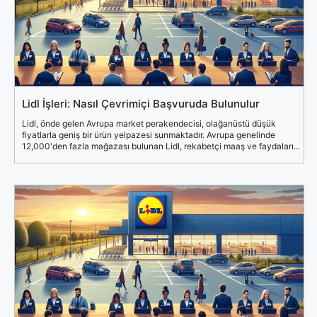
Lidl İşleri: Nasıl Çevrimiçi Başvuruda Bulunulur
Lidl, önde gelen Avrupa market perakendecisi, olağanüstü düşük
fiyatlarla geniş bir ürün yelpazesi sunmaktadır. Avrupa genelinde
12,000'den fazla mağazası bulunan Lidl, rekabetçi maaş ve faydaları...