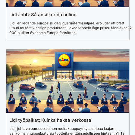
Lidl Jobb: Så ansöker du online
Lidl, en ledande europeisk dagligvaruåterförsäljare, erbjuder ett brett
utbud av förstklassiga produkter till exceptionellt låga priser. Med över 12
000 butiker över hela Europa fortsätter...
Lidl työpaikat: Kuinka hakea verkossa
Lidl, johtava eurooppalainen ruokakauppayritys, tarjoaa laajan
valikoiman huippulaatuisia tuotteita erittäin edulliseen hintaan. Yli 12