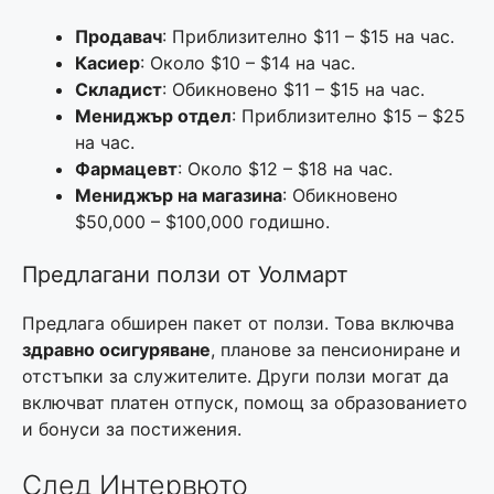
Продавач
: Приблизително $11 – $15 на час.
Касиер
: Около $10 – $14 на час.
Складист
: Обикновено $11 – $15 на час.
Мениджър отдел
: Приблизително $15 – $25
на час.
Фармацевт
: Около $12 – $18 на час.
Мениджър на магазина
: Обикновено
$50,000 – $100,000 годишно.
Предлагани ползи от Уолмарт
Предлага обширен пакет от ползи. Това включва
здравно осигуряване
, планове за пенсиониране и
отстъпки за служителите. Други ползи могат да
включват платен отпуск, помощ за образованието
и бонуси за постижения.
След Интервюто