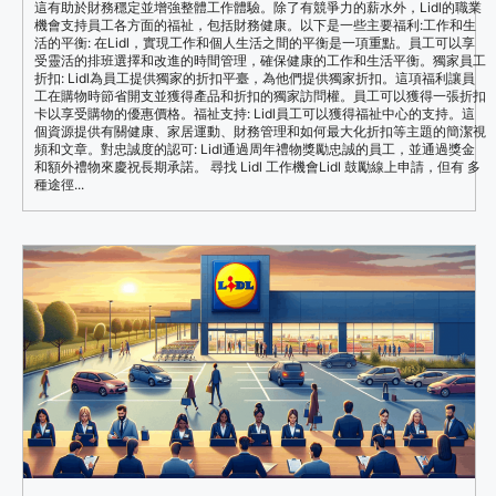
這有助於財務穩定並增強整體工作體驗。除了有競爭力的薪水外，Lidl的職業
機會支持員工各方面的福祉，包括財務健康。以下是一些主要福利:工作和生
活的平衡: 在Lidl，實現工作和個人生活之間的平衡是一項重點。員工可以享
受靈活的排班選擇和改進的時間管理，確保健康的工作和生活平衡。獨家員工
折扣: Lidl為員工提供獨家的折扣平臺，為他們提供獨家折扣。這項福利讓員
工在購物時節省開支並獲得產品和折扣的獨家訪問權。員工可以獲得一張折扣
卡以享受購物的優惠價格。福祉支持: Lidl員工可以獲得福祉中心的支持。這
個資源提供有關健康、家居運動、財務管理和如何最大化折扣等主題的簡潔視
頻和文章。對忠誠度的認可: Lidl通過周年禮物獎勵忠誠的員工，並通過獎金
和額外禮物來慶祝長期承諾。 尋找 Lidl 工作機會Lidl 鼓勵線上申請，但有 多
種途徑...