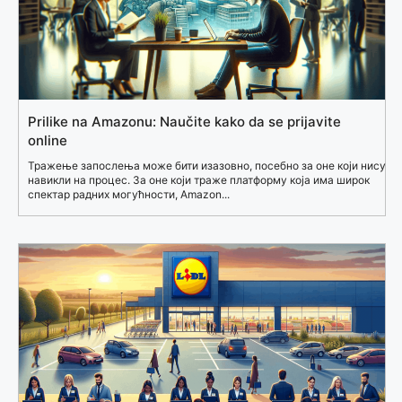
Prilike na Amazonu: Naučite kako da se prijavite
online
Тражење запослења може бити изазовно, посебно за оне који нису
навикли на процес. За оне који траже платформу која има широк
спектар радних могућности, Amazon...