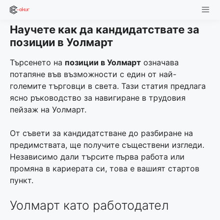
Skip
to
Научете как да кандидатствате за
content
Men
позиции в Уолмарт
Търсенето на
позиции в Уолмарт
означава
потапяне във възможности с един от най-
големите търговци в света. Тази статия предлага
ясно ръководство за навигиране в трудовия
пейзаж на Уолмарт.
От съвети за кандидатстване до разбиране на
предимствата, ще получите съществени изгледи.
Независимо дали търсите първа работа или
промяна в кариерата си, това е вашият стартов
пункт.
Уолмарт като работодател