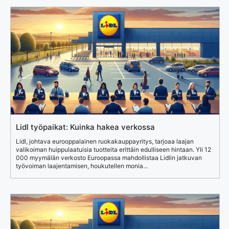
Lidl työpaikat: Kuinka hakea verkossa
Lidl, johtava eurooppalainen ruokakauppayritys, tarjoaa laajan
valikoiman huippulaatuisia tuotteita erittäin edulliseen hintaan. Yli 12
000 myymälän verkosto Euroopassa mahdollistaa Lidlin jatkuvan
työvoiman laajentamisen, houkutellen monia...