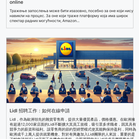
online
Тражење запослења може бити изазовно, посебно за оне који нису
навикли на процес. За оне који траже платформу која има широк
спектар радних могућности, Amazon...
Lidl 招聘工作：如何在線申請
Lidl，作為歐洲領先的雜貨零售商，提供大量優質產品，價格優惠。在歐洲擁
有超過12,000家店面的Lidl不斷擴大其員工規模，吸引眾多求職者，因其具有
競爭力的薪資和福利。該零售商的節約型經營模式使其能夠保持盈利，同時為
歐洲成千上萬人提供就業機會。對於有興趣加入Lidl團隊的人來說，重要的是