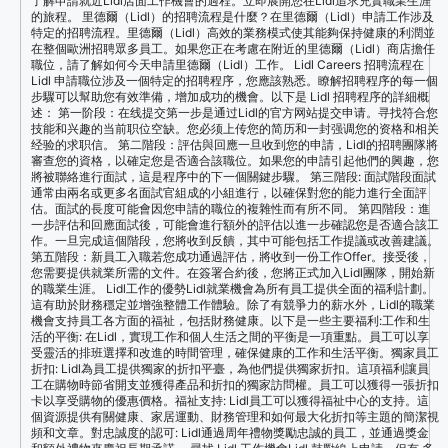
了解申請就近Lidl店面工作機會的過程。立即展開您在Lidl追求充實職業生涯
的旅程。 里德爾（Lidl）的招聘流程是什麼？在里德爾（Lidl）申請工作涉及
特定的招聘流程。里德爾（Lidl）高效的業務模式使其能夠保持健康的利潤並
在整個歐洲招聘眾多員工。如果您正在考慮在附近的里德爾（Lidl）商店擔任
職位，請了解如何今天申請里德爾（Lidl）工作。 Lidl Careers 招聘流程在
Lidl 申請職位涉及一個特定的招聘程序，您應該熟悉。瞭解招聘程序的每一個
步驟可以幫助您有效準備，增加成功的機會。以下是 Lidl 招聘程序的詳細概
述： 第一阶段：在线提交第一步是通过Lidl的官方网站提交申请。寻找符合您
技能和兴趣的当前职位空缺。您必须上传您的简历和一封强调您的资格和相关
经验的求职信。 第二階段：評估與回應一旦收到您的申請，Lidl的招聘團隊將
審查您的資格，以確定您是否適合該職位。如果您的申請引起他們的興趣，您
將被聯絡進行面試，這是程序中的下一個關鍵步驟。 第三階段: 面試階段面試
通常由兩名或更多名面試官組成的小組進行，以確保對您的能力進行全面評
估。面試的長度可能會因您申請的職位的複雜性而有所不同。 第四階段：進
一步評估和回應面試後，可能會進行額外的評估以進一步確認您是否適合該工
作。一旦完成這個階段，您將收到反饋，其中可能包括工作提議或改善建議。
第五階段：新員工入職若您成功通過評估，將收到一份工作Offer。接受後，
您需要提供就業所需的文件。在簽署合約後，您將正式加入Lidl團隊，開始新
的職業生涯。 Lidl工作的優勢Lidl就業機會為所有員工提供全面的福利計劃。
這有助於財務穩定並增強整體工作體驗。除了有競爭力的薪水外，Lidl的職業
機會支持員工各方面的福祉，包括財務健康。以下是一些主要福利:工作和生
活的平衡: 在Lidl，實現工作和個人生活之間的平衡是一項重點。員工可以享
受靈活的排班選擇和改進的時間管理，確保健康的工作和生活平衡。獨家員工
折扣: Lidl為員工提供獨家的折扣平臺，為他們提供獨家折扣。這項福利讓員
工在購物時節省開支並獲得產品和折扣的獨家訪問權。員工可以獲得一張折扣
卡以享受購物的優惠價格。福祉支持: Lidl員工可以獲得福祉中心的支持。這
個資源提供有關健康、家居運動、財務管理和如何最大化折扣等主題的簡潔視
頻和文章。對忠誠度的認可: Lidl通過周年禮物獎勵忠誠的員工，並通過獎金