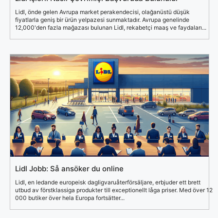
Lidl, önde gelen Avrupa market perakendecisi, olağanüstü düşük
fiyatlarla geniş bir ürün yelpazesi sunmaktadır. Avrupa genelinde
12,000'den fazla mağazası bulunan Lidl, rekabetçi maaş ve faydaları...
Lidl Jobb: Så ansöker du online
Lidl, en ledande europeisk dagligvaruåterförsäljare, erbjuder ett brett
utbud av förstklassiga produkter till exceptionellt låga priser. Med över 12
000 butiker över hela Europa fortsätter...