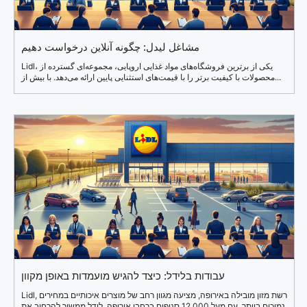
مشاغل لیدل: چگونه آنلاین درخواست دهیم
Lidl، یکی از برترین فروشگاه‌های مواد غذایی اروپایی، مجموعه‌ای گسترده از
محصولات با کیفیت برتر را با قیمت‌های استثنایی پایین ارائه می‌دهد. با بیش از...
עבודות בלידל: כיצד להגיש מועמדות באופן מקוון
Lidl, רשת מזון מובילה באירופה, מציעה מגוון רחב של מוצרים איכותיים במחירים
נמוכים ביותר. עם מעל 12,000 סניפים ברחבי אירופה, לידל ממשיך להרחיב את